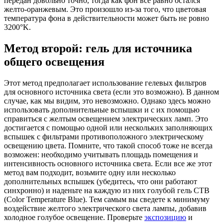
передан довольно точно, тогда как фон все равно остался
желто-оранжевым. Это произошло из-за того, что цветовая
температура фона в действительности может быть не ровно
3200°K.
Метод второй: гель для источника
общего освещения
Этот метод предполагает использование гелевых фильтров
для основного источника света (если это возможно). В данном
случае, как мы видим, это невозможно. Однако здесь можно
использовать дополнительные вспышки и с их помощью
справиться с желтым освещением электрических ламп. Это
достигается с помощью одной или нескольких заполняющих
вспышек с фильтрами противоположного электрическому
освещению цвета. Помните, что такой способ тоже не всегда
возможен: необходимо учитывать площадь помещения и
интенсивность основного источника света. Если все же этот
метод вам подходит, возьмите одну или несколько
дополнительных вспышек (убедитесь, что они работают
синхронно) и наденьте на каждую из них голубой гель CTB
(Color Temperature Blue). Тем самым вы сведете к минимуму
воздействие желтого электрического света лампы, добавив
холодное голубое освещение. Проверьте
экспозицию
и