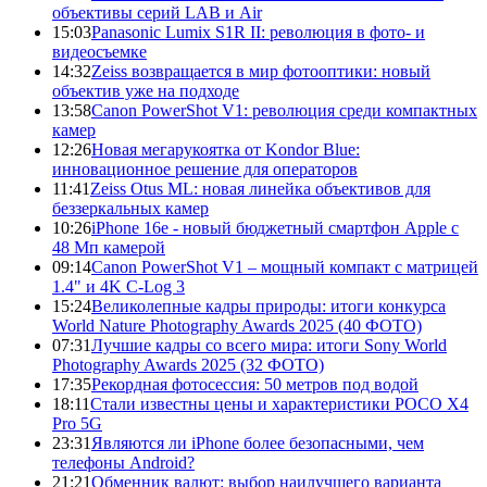
объективы серий LAB и Air
15:03
Panasonic Lumix S1R II: революция в фото- и
видеосъемке
14:32
Zeiss возвращается в мир фотооптики: новый
объектив уже на подходе
13:58
Canon PowerShot V1: революция среди компактных
камер
12:26
Новая мегарукоятка от Kondor Blue:
инновационное решение для операторов
11:41
Zeiss Otus ML: новая линейка объективов для
беззеркальных камер
10:26
iPhone 16e - новый бюджетный смартфон Apple с
48 Мп камерой
09:14
Canon PowerShot V1 – мощный компакт с матрицей
1.4" и 4K C-Log 3
15:24
Великолепные кадры природы: итоги конкурса
World Nature Photography Awards 2025 (40 ФОТО)
07:31
Лучшие кадры со всего мира: итоги Sony World
Photography Awards 2025 (32 ФОТО)
17:35
Рекордная фотосессия: 50 метров под водой
18:11
Стали известны цены и характеристики POCO X4
Pro 5G
23:31
Являются ли iPhone более безопасными, чем
телефоны Android?
21:21
Обменник валют: выбор наилучшего варианта