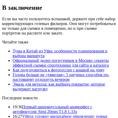
В заключение
Если вы часто пользуетесь вспышкой, держите при себе набор
корректирующих гелевых фильтров. Они могут потребоваться
не только для съемки в помещении, но и при съемке
портретов на рассвете или закате.
Читайте также
Туры в Китай из Уфы: особенности планирования и
выбора маршрута
Официальный дилер погрузчиков в Москве: секреты
эффектной съемки спецтехники для сайта и каталога
Как подготовиться к фотосессии с кошкой на дому
Голова больше не «тяжелая»: 5 научных способов по-
настоящему отдохнуть вечером
Эмаль для металла: как выбрать покрытие, которое
выдержит нагрузку
Последние новости
19:36
Первый широкоугольный анаморфот с
автофокусом: Sirui 20mm T1.8 1.33x
16:27
Viltrox готовит масштабное обновление: новые