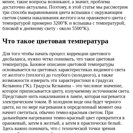
менее, такие вопросы возникают, а значит, проблема
достаточно актуальна. Поэтому, в этой статье мы рассмотрим
три способа выравнивания цвета вспышки с окружающим
светом (лампа накаливания желтого или оранжевого цвета с
температурой примерно 3200°K и вспышка с температурой,
близкой к дневному свету - около 5500°K).
Что такое цветовая температура
Для того чтобы начать процесс коррекции цветового
дисбаланса, нужно четко понимать, что такое цветовая
температура. Базовое описание цветовой температуры
основывается на цветовых характеристиках видимого света
от желтого (теплого) до голубого (холодного), а также
возможности измерить эти характеристики в градусах
Кельвина (°K). Градусы Кельвина – это числовое значение,
которое приписывается цвету, излучаемому источником света.
Представьте нить накаливания в лампе, которая нагревается
электрическим током. В холодном виде она будет черного
цвета, но по мере нагревания в определенный момент она
начнет светиться, обычно темно-красным светом. При
дальнейшем нагревании темно-красный цвет превратится в
оранжевый, затем в желтый, а затем в практически белый.
Здесь важно понимать, что с технической точки зрения