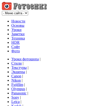
Новости
Основы
Уроки
Заметки
Техника
HDR
Софт
Фото
Уроки фотошопа
|
Стили
|
Текстуры
|
Экшены
|
Canon
|
Nikon
|
Fujifilm
|
Olympus
|
Panasonic
|
Sony
|
Leica
|
Kodak
|