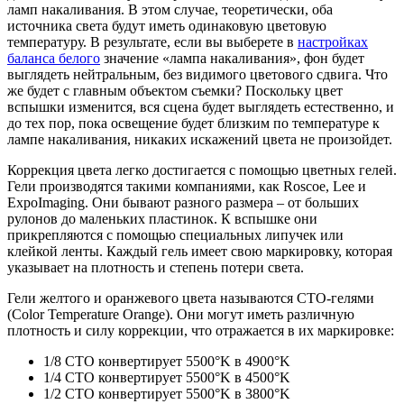
ламп накаливания. В этом случае, теоретически, оба
источника света будут иметь одинаковую цветовую
температуру. В результате, если вы выберете в
настройках
баланса белого
значение «лампа накаливания», фон будет
выглядеть нейтральным, без видимого цветового сдвига. Что
же будет с главным объектом съемки? Поскольку цвет
вспышки изменится, вся сцена будет выглядеть естественно, и
до тех пор, пока освещение будет близким по температуре к
лампе накаливания, никаких искажений цвета не произойдет.
Коррекция цвета легко достигается с помощью цветных гелей.
Гели производятся такими компаниями, как Roscoe, Lee и
ExpoImaging. Они бывают разного размера – от больших
рулонов до маленьких пластинок. К вспышке они
прикрепляются с помощью специальных липучек или
клейкой ленты. Каждый гель имеет свою маркировку, которая
указывает на плотность и степень потери света.
Гели желтого и оранжевого цвета называются CTO-гелями
(Color Temperature Orange). Они могут иметь различную
плотность и силу коррекции, что отражается в их маркировке:
1/8 CTO конвертирует 5500°K в 4900°K
1/4 CTO конвертирует 5500°K в 4500°K
1/2 CTO конвертирует 5500°K в 3800°K