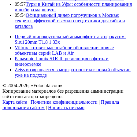
05:57
Туры в Китай из Уфы: особенности планирования
и выбора маршрута
05:54
Официальный дилер погрузчиков в Москве:
секреты эффектной съемки спецтехники для сайта и
каталога
Первый широкоугольный анаморфот с автофокусом:
Sirui 20mm T1.8 1.33x
Viltrox готовит масштабное обновление: новые
объективы серий LAB и Air
Panasonic Lumix S1R II: революция в фото- и
видеосъемке
Zeiss возвращается в мир фотооптики: новый объектив
уже на подходе
© 2004-2026, «Fotochki.com»
Копирование материалов без разрешения администрации
сайта или автора запрещено.
Карта сайта
|
Политика конфиденциальности
|
Правила
пользования сайтом
|
Написать письмо