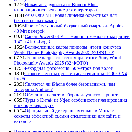
12:26
Новая мегарукоятка от Kondor Blue:
инновационное решение для операторов
11:41
Zeiss Otus ML: новая линейка объективов для
беззеркальных камер
10:26
iPhone 16e - новый бюджетный смартфон Apple с
48 Мп камерой
09:14
Canon PowerShot V1 – мощный компакт с матрицей
1.4" и 4K C-Log 3
15:24
Великолепные кадры природы: итоги конкурса
World Nature Photography Awards 2025 (40 ФОТО)
07:31
Лучшие кадры со всего мира: итоги Sony World
Photography Awards 2025 (32 ФОТО)
17:35
Рекордная фотосессия: 50 метров под водой
18:11
Стали известны цены и характеристики POCO X4
Pro 5G
23:31
Являются ли iPhone более безопасными, чем
телефоны Android?
21:21
Обменник валют: выбор наилучшего варианта
05:57
Туры в Китай из Уфы: особенности планирования
и выбора маршрута
05:54
Официальный дилер погрузчиков в Москве:
секреты эффектной съемки спецтехники для сайта и
каталога
Первый широкоугольный анаморфот с автофокусом: