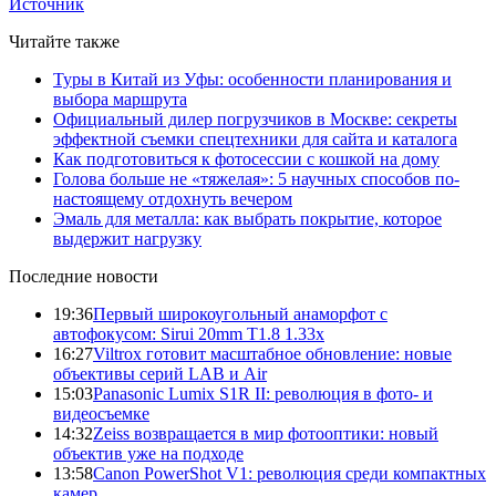
Источник
Читайте также
Туры в Китай из Уфы: особенности планирования и
выбора маршрута
Официальный дилер погрузчиков в Москве: секреты
эффектной съемки спецтехники для сайта и каталога
Как подготовиться к фотосессии с кошкой на дому
Голова больше не «тяжелая»: 5 научных способов по-
настоящему отдохнуть вечером
Эмаль для металла: как выбрать покрытие, которое
выдержит нагрузку
Последние новости
19:36
Первый широкоугольный анаморфот с
автофокусом: Sirui 20mm T1.8 1.33x
16:27
Viltrox готовит масштабное обновление: новые
объективы серий LAB и Air
15:03
Panasonic Lumix S1R II: революция в фото- и
видеосъемке
14:32
Zeiss возвращается в мир фотооптики: новый
объектив уже на подходе
13:58
Canon PowerShot V1: революция среди компактных
камер