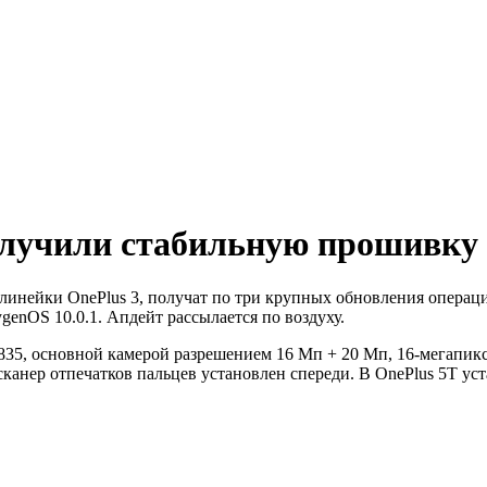
лучили стабильную прошивку н
 линейки OnePlus 3, получат по три крупных обновления операц
nOS 10.0.1. Апдейт рассылается по воздуху.
835, основной камерой разрешением 16 Мп + 20 Мп, 16-мегапик
 сканер отпечатков пальцев установлен спереди. В OnePlus 5T у