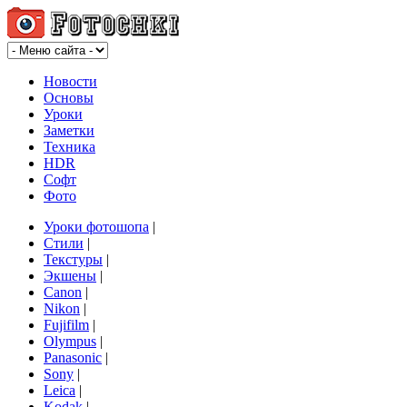
Новости
Основы
Уроки
Заметки
Техника
HDR
Софт
Фото
Уроки фотошопа
|
Стили
|
Текстуры
|
Экшены
|
Canon
|
Nikon
|
Fujifilm
|
Olympus
|
Panasonic
|
Sony
|
Leica
|
Kodak
|