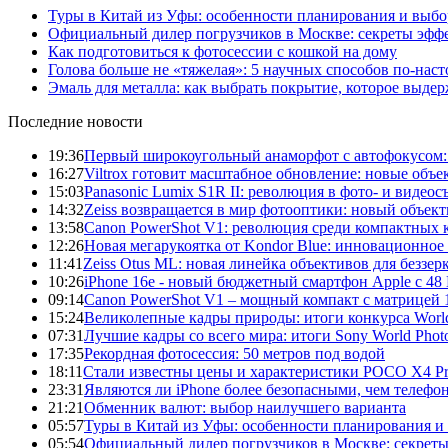
Туры в Китай из Уфы: особенности планирования и выб
Официальный дилер погрузчиков в Москве: секреты эффе
Как подготовиться к фотосессии с кошкой на дому
Голова больше не «тяжелая»: 5 научных способов по-нас
Эмаль для металла: как выбрать покрытие, которое выде
Последние новости
19:36
Первый широкоугольный анаморфот с автофокусом: S
16:27
Viltrox готовит масштабное обновление: новые объ
15:03
Panasonic Lumix S1R II: революция в фото- и видеос
14:32
Zeiss возвращается в мир фотооптики: новый объект
13:58
Canon PowerShot V1: революция среди компактных 
12:26
Новая мегарукоятка от Kondor Blue: инновационное
11:41
Zeiss Otus ML: новая линейка объективов для беззе
10:26
iPhone 16e - новый бюджетный смартфон Apple с 48
09:14
Canon PowerShot V1 – мощный компакт с матрицей 1
15:24
Великолепные кадры природы: итоги конкурса World
07:31
Лучшие кадры со всего мира: итоги Sony World Pho
17:35
Рекордная фотосессия: 50 метров под водой
18:11
Стали известны цены и характеристики POCO X4 P
23:31
Являются ли iPhone более безопасными, чем телефо
21:21
Обменник валют: выбор наилучшего варианта
05:57
Туры в Китай из Уфы: особенности планирования и
05:54
Официальный дилер погрузчиков в Москве: секреты 