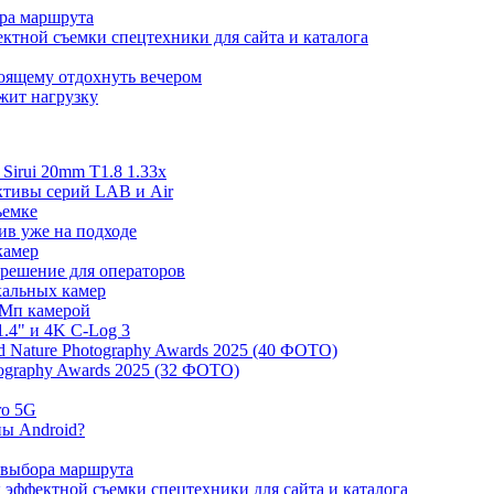
ора маршрута
ктной съемки спецтехники для сайта и каталога
тоящему отдохнуть вечером
ржит нагрузку
irui 20mm T1.8 1.33x
ективы серий LAB и Air
ъемке
ив уже на подходе
камер
 решение для операторов
ркальных камер
 Мп камерой
.4" и 4K C-Log 3
 Nature Photography Awards 2025 (40 ФОТО)
tography Awards 2025 (32 ФОТО)
ro 5G
ны Android?
 выбора маршрута
эффектной съемки спецтехники для сайта и каталога