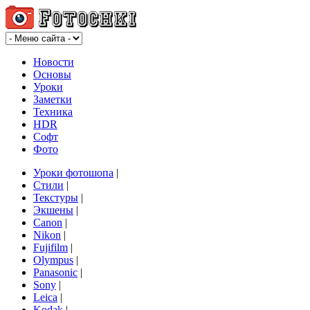
Новости
Основы
Уроки
Заметки
Техника
HDR
Софт
Фото
Уроки фотошопа
|
Стили
|
Текстуры
|
Экшены
|
Canon
|
Nikon
|
Fujifilm
|
Olympus
|
Panasonic
|
Sony
|
Leica
|
Kodak
|