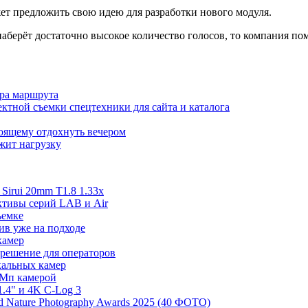
ет предложить свою идею для разработки нового модуля.
аберёт достаточно высокое количество голосов, то компания пом
ора маршрута
ктной съемки спецтехники для сайта и каталога
тоящему отдохнуть вечером
ржит нагрузку
irui 20mm T1.8 1.33x
ективы серий LAB и Air
ъемке
ив уже на подходе
камер
 решение для операторов
ркальных камер
 Мп камерой
.4" и 4K C-Log 3
 Nature Photography Awards 2025 (40 ФОТО)