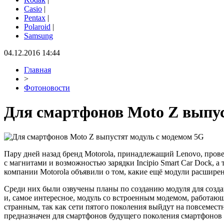
Casio
|
Pentax
|
Polaroid
|
Samsung
04.12.2016 14:44
Главная
>
Фотоновости
Для смартфонов Moto Z выпус
Пару дней назад бренд Motorola, принадлежащий Lenovo, пров
с магнитами и возможностью зарядки Incipio Smart Car Dock, а
компании Motorola объявили о том, какие ещё модули расшире
Среди них были озвучены планы по созданию модуля для создан
и, самое интересное, модуль со встроенным модемом, работающ
странным, так как сети пятого поколения выйдут на повсеместн
предназначен для смартфонов будущего поколения смартфонов M