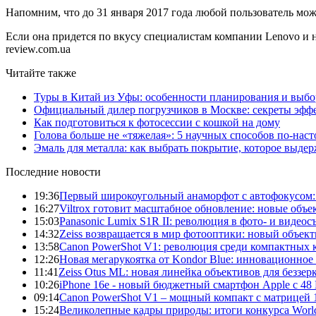
Напомним, что до 31 января 2017 года любой пользователь мож
Если она придется по вкусу специалистам компании Lenovo и н
review.com.ua
Читайте также
Туры в Китай из Уфы: особенности планирования и выб
Официальный дилер погрузчиков в Москве: секреты эффе
Как подготовиться к фотосессии с кошкой на дому
Голова больше не «тяжелая»: 5 научных способов по-нас
Эмаль для металла: как выбрать покрытие, которое выде
Последние новости
19:36
Первый широкоугольный анаморфот с автофокусом: S
16:27
Viltrox готовит масштабное обновление: новые объ
15:03
Panasonic Lumix S1R II: революция в фото- и видеос
14:32
Zeiss возвращается в мир фотооптики: новый объект
13:58
Canon PowerShot V1: революция среди компактных 
12:26
Новая мегарукоятка от Kondor Blue: инновационное
11:41
Zeiss Otus ML: новая линейка объективов для беззе
10:26
iPhone 16e - новый бюджетный смартфон Apple с 48
09:14
Canon PowerShot V1 – мощный компакт с матрицей 1
15:24
Великолепные кадры природы: итоги конкурса World