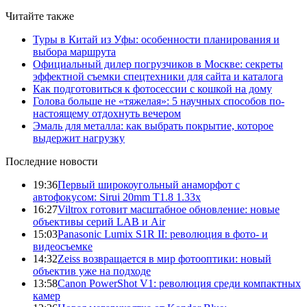
Читайте также
Туры в Китай из Уфы: особенности планирования и
выбора маршрута
Официальный дилер погрузчиков в Москве: секреты
эффектной съемки спецтехники для сайта и каталога
Как подготовиться к фотосессии с кошкой на дому
Голова больше не «тяжелая»: 5 научных способов по-
настоящему отдохнуть вечером
Эмаль для металла: как выбрать покрытие, которое
выдержит нагрузку
Последние новости
19:36
Первый широкоугольный анаморфот с
автофокусом: Sirui 20mm T1.8 1.33x
16:27
Viltrox готовит масштабное обновление: новые
объективы серий LAB и Air
15:03
Panasonic Lumix S1R II: революция в фото- и
видеосъемке
14:32
Zeiss возвращается в мир фотооптики: новый
объектив уже на подходе
13:58
Canon PowerShot V1: революция среди компактных
камер