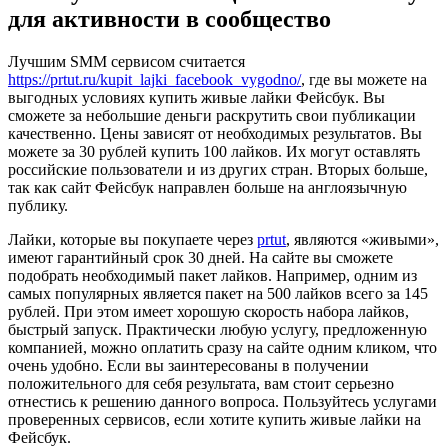
для активности в сообщество
Лучшим SMM сервисом считается
https://prtut.ru/kupit_lajki_facebook_vygodno/
, где вы можете на
выгодных условиях купить живые лайки Фейсбук. Вы
сможете за небольшие деньги раскрутить свои публикации
качественно. Цены зависят от необходимых результатов. Вы
можете за 30 рублей купить 100 лайков. Их могут оставлять
российские пользователи и из других стран. Вторых больше,
так как сайт Фейсбук направлен больше на англоязычную
публику.
Лайки, которые вы покупаете через
prtut
, являются «живыми»,
имеют гарантийный срок 30 дней. На сайте вы сможете
подобрать необходимый пакет лайков. Например, одним из
самых популярных является пакет на 500 лайков всего за 145
рублей. При этом имеет хорошую скорость набора лайков,
быстрый запуск. Практически любую услугу, предложенную
компанией, можно оплатить сразу на сайте одним кликом, что
очень удобно. Если вы заинтересованы в получении
положительного для себя результата, вам стоит серьезно
отнестись к решению данного вопроса. Пользуйтесь услугами
проверенных сервисов, если хотите купить живые лайки на
Фейсбук.