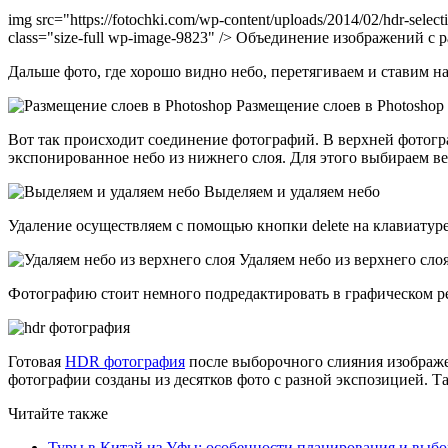
img src="https://fotochki.com/wp-content/uploads/2014/02/hdr-s
class="size-full wp-image-9823" /> Объединение изображений с
Дальше фото, где хорошо видно небо, перетягиваем и ставим н
Размещение слоев в Photoshop
Вот так происходит соединение фотографий. В верхней фотогра
экспонированное небо из нижнего слоя. Для этого выбираем вер
Выделяем и удаляем небо
Удаление осуществляем с помощью кнопки delete на клавиатур
Удаляем небо из верхнего сло
Фотографию стоит немного подредактировать в графическом р
Готовая
HDR фотография
после выборочного слияния изображе
фотографии созданы из десятков фото с разной экспозицией. 
Читайте также
Туры в Китай из Уфы: особенности планирования и выб