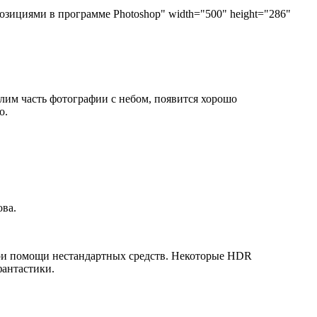
кспозициями в программе Photoshop" width="500" height="286"
лим часть фотографии с небом, появится хорошо
о.
ова.
при помощи нестандартных средств. Некоторые HDR
фантастики.