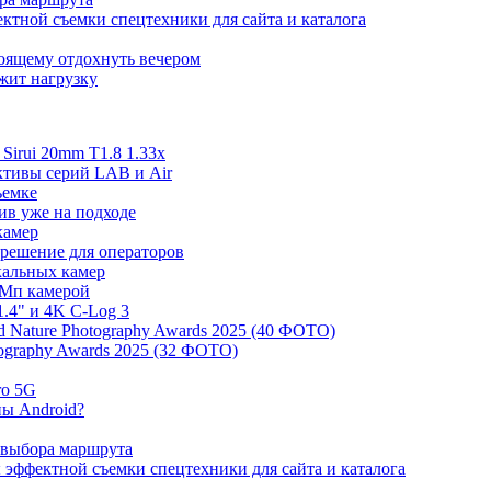
ктной съемки спецтехники для сайта и каталога
тоящему отдохнуть вечером
ржит нагрузку
irui 20mm T1.8 1.33x
ективы серий LAB и Air
ъемке
ив уже на подходе
камер
 решение для операторов
ркальных камер
 Мп камерой
.4" и 4K C-Log 3
 Nature Photography Awards 2025 (40 ФОТО)
tography Awards 2025 (32 ФОТО)
ro 5G
ны Android?
 выбора маршрута
эффектной съемки спецтехники для сайта и каталога