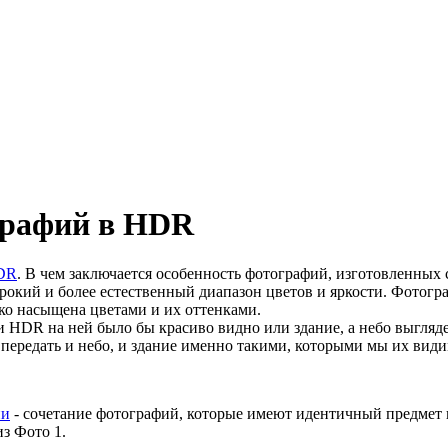
графий в HDR
DR
. В чем заключается особенность фотографий, изготовленны
окий и более естественный диапазон цветов и яркости. Фотогра
ко насыщена цветами и их оттенками.
и HDR на ней было бы красиво видно или здание, а небо выгля
ередать и небо, и здание именно такими, которыми мы их види
ии
- сочетание фотографий, которые имеют идентичный предмет
з Фото 1.