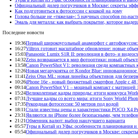
Официальный дилер погрузчиков в Москве: секреты эффе
Как подготовиться к фотосессии с кошкой на дому
Голова больше не «тяжелая»: 5 научных способов по-нас
Эмаль для металла: как выбрать покрытие, которое выде
Последние новости
19:36
Первый широкоугольный анаморфот с автофокусом: S
16:27
Viltrox готовит масштабное обновление: новые объ
15:03
Panasonic Lumix S1R II: революция в фото- и видеос
14:32
Zeiss возвращается в мир фотооптики: новый объект
13:58
Canon PowerShot V1: революция среди компактных 
12:26
Новая мегарукоятка от Kondor Blue: инновационное
11:41
Zeiss Otus ML: новая линейка объективов для беззе
10:26
iPhone 16e - новый бюджетный смартфон Apple с 48
09:14
Canon PowerShot V1 – мощный компакт с матрицей 1
15:24
Великолепные кадры природы: итоги конкурса World
07:31
Лучшие кадры со всего мира: итоги Sony World Pho
17:35
Рекордная фотосессия: 50 метров под водой
18:11
Стали известны цены и характеристики POCO X4 P
23:31
Являются ли iPhone более безопасными, чем телефо
21:21
Обменник валют: выбор наилучшего варианта
05:57
Туры в Китай из Уфы: особенности планирования и
05:54
Официальный дилер погрузчиков в Москве: секреты 