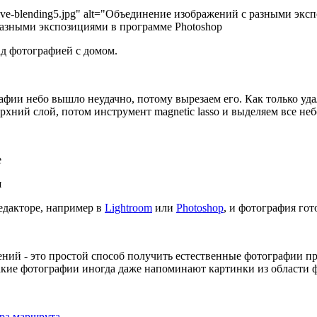
elective-blending5.jpg" alt="Объединение изображений с разными э
 разными экспозициями в программе Photoshop
ад фотографией с домом.
фии небо вышло неудачно, потому вырезаем его. Как только уда
хний слой, потом инструмент magnetic lasso и выделяем все неб
е
я
едакторе, например в
Lightroom
или
Photoshop
, и фотография гот
ний - это простой способ получить естественные фотографии 
Такие фотографии иногда даже напоминают картинки из области 
ора маршрута