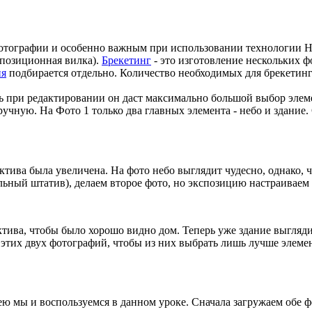
тографии и особенно важным при использовании технологии HDR 
спозиционная вилка).
Брекетинг
- это изготовление нескольких ф
ия
подбирается отдельно. Количество необходимых для брекетинг
едь при редактировании он даст максимально большой выбор эле
вручную. На Фото 1 только два главных элемента - небо и здание
ктива была увеличена. На фото небо выглядит чудесно, однако, ч
ьный штатив), делаем второе фото, но экспозицию настраиваем у
ктива, чтобы было хорошо видно дом. Теперь уже здание выгляд
 этих двух фотографий, чтобы из них выбрать лишь лучше элеме
 ею мы и воспользуемся в данном уроке. Сначала загружаем обе ф