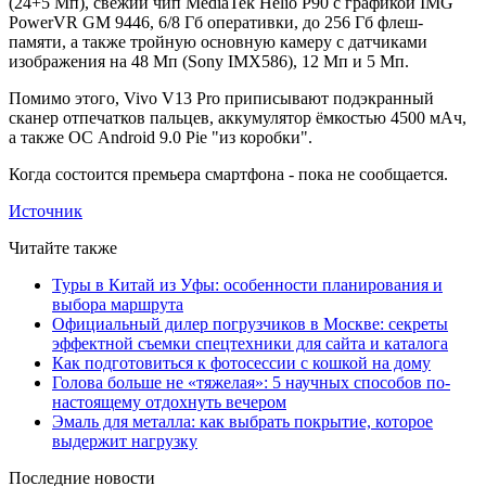
(24+5 Мп), свежий чип MediaTek Helio P90 с графикой IMG
PowerVR GM 9446, 6/8 Гб оперативки, до 256 Гб флеш-
памяти, а также тройную основную камеру с датчиками
изображения на 48 Мп (Sony IMX586), 12 Мп и 5 Мп.
Помимо этого, Vivo V13 Pro приписывают подэкранный
сканер отпечатков пальцев, аккумулятор ёмкостью 4500 мАч,
а также ОС Android 9.0 Pie "из коробки".
Когда состоится премьера смартфона - пока не сообщается.
Источник
Читайте также
Туры в Китай из Уфы: особенности планирования и
выбора маршрута
Официальный дилер погрузчиков в Москве: секреты
эффектной съемки спецтехники для сайта и каталога
Как подготовиться к фотосессии с кошкой на дому
Голова больше не «тяжелая»: 5 научных способов по-
настоящему отдохнуть вечером
Эмаль для металла: как выбрать покрытие, которое
выдержит нагрузку
Последние новости