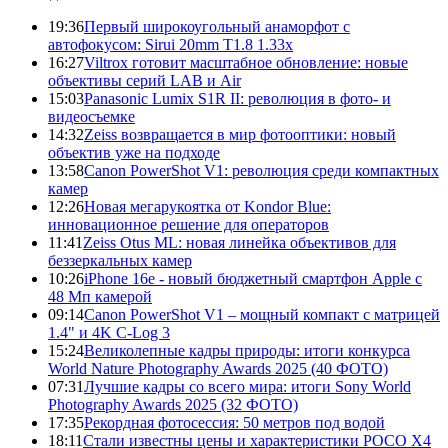
19:36
Первый широкоугольный анаморфот с
автофокусом: Sirui 20mm T1.8 1.33x
16:27
Viltrox готовит масштабное обновление: новые
объективы серий LAB и Air
15:03
Panasonic Lumix S1R II: революция в фото- и
видеосъемке
14:32
Zeiss возвращается в мир фотооптики: новый
объектив уже на подходе
13:58
Canon PowerShot V1: революция среди компактных
камер
12:26
Новая мегарукоятка от Kondor Blue:
инновационное решение для операторов
11:41
Zeiss Otus ML: новая линейка объективов для
беззеркальных камер
10:26
iPhone 16e - новый бюджетный смартфон Apple с
48 Мп камерой
09:14
Canon PowerShot V1 – мощный компакт с матрицей
1.4" и 4K C-Log 3
15:24
Великолепные кадры природы: итоги конкурса
World Nature Photography Awards 2025 (40 ФОТО)
07:31
Лучшие кадры со всего мира: итоги Sony World
Photography Awards 2025 (32 ФОТО)
17:35
Рекордная фотосессия: 50 метров под водой
18:11
Стали известны цены и характеристики POCO X4