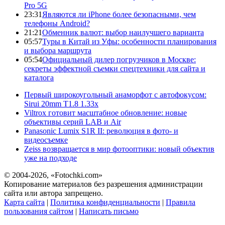
Pro 5G
23:31
Являются ли iPhone более безопасными, чем
телефоны Android?
21:21
Обменник валют: выбор наилучшего варианта
05:57
Туры в Китай из Уфы: особенности планирования
и выбора маршрута
05:54
Официальный дилер погрузчиков в Москве:
секреты эффектной съемки спецтехники для сайта и
каталога
Первый широкоугольный анаморфот с автофокусом:
Sirui 20mm T1.8 1.33x
Viltrox готовит масштабное обновление: новые
объективы серий LAB и Air
Panasonic Lumix S1R II: революция в фото- и
видеосъемке
Zeiss возвращается в мир фотооптики: новый объектив
уже на подходе
© 2004-2026, «Fotochki.com»
Копирование материалов без разрешения администрации
сайта или автора запрещено.
Карта сайта
|
Политика конфиденциальности
|
Правила
пользования сайтом
|
Написать письмо