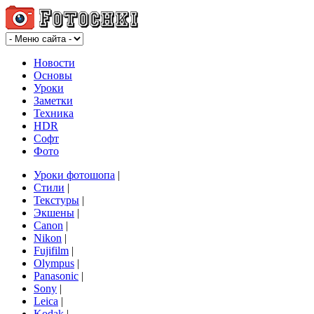
Новости
Основы
Уроки
Заметки
Техника
HDR
Софт
Фото
Уроки фотошопа
|
Стили
|
Текстуры
|
Экшены
|
Canon
|
Nikon
|
Fujifilm
|
Olympus
|
Panasonic
|
Sony
|
Leica
|
Kodak
|