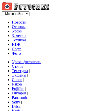
Новости
Основы
Уроки
Заметки
Техника
HDR
Софт
Фото
Уроки фотошопа
|
Стили
|
Текстуры
|
Экшены
|
Canon
|
Nikon
|
Fujifilm
|
Olympus
|
Panasonic
|
Sony
|
Leica
|
Kodak
|