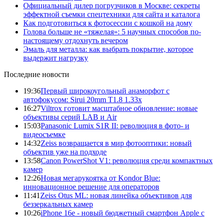
Официальный дилер погрузчиков в Москве: секреты
эффектной съемки спецтехники для сайта и каталога
Как подготовиться к фотосессии с кошкой на дому
Голова больше не «тяжелая»: 5 научных способов по-
настоящему отдохнуть вечером
Эмаль для металла: как выбрать покрытие, которое
выдержит нагрузку
Последние новости
19:36
Первый широкоугольный анаморфот с
автофокусом: Sirui 20mm T1.8 1.33x
16:27
Viltrox готовит масштабное обновление: новые
объективы серий LAB и Air
15:03
Panasonic Lumix S1R II: революция в фото- и
видеосъемке
14:32
Zeiss возвращается в мир фотооптики: новый
объектив уже на подходе
13:58
Canon PowerShot V1: революция среди компактных
камер
12:26
Новая мегарукоятка от Kondor Blue:
инновационное решение для операторов
11:41
Zeiss Otus ML: новая линейка объективов для
беззеркальных камер
10:26
iPhone 16e - новый бюджетный смартфон Apple с