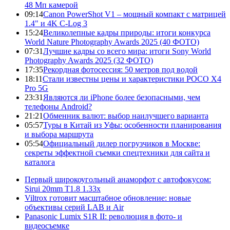
48 Мп камерой
09:14
Canon PowerShot V1 – мощный компакт с матрицей
1.4" и 4K C-Log 3
15:24
Великолепные кадры природы: итоги конкурса
World Nature Photography Awards 2025 (40 ФОТО)
07:31
Лучшие кадры со всего мира: итоги Sony World
Photography Awards 2025 (32 ФОТО)
17:35
Рекордная фотосессия: 50 метров под водой
18:11
Стали известны цены и характеристики POCO X4
Pro 5G
23:31
Являются ли iPhone более безопасными, чем
телефоны Android?
21:21
Обменник валют: выбор наилучшего варианта
05:57
Туры в Китай из Уфы: особенности планирования
и выбора маршрута
05:54
Официальный дилер погрузчиков в Москве:
секреты эффектной съемки спецтехники для сайта и
каталога
Первый широкоугольный анаморфот с автофокусом:
Sirui 20mm T1.8 1.33x
Viltrox готовит масштабное обновление: новые
объективы серий LAB и Air
Panasonic Lumix S1R II: революция в фото- и
видеосъемке