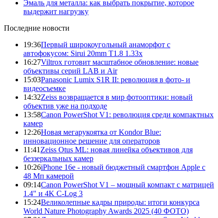
Эмаль для металла: как выбрать покрытие, которое
выдержит нагрузку
Последние новости
19:36
Первый широкоугольный анаморфот с
автофокусом: Sirui 20mm T1.8 1.33x
16:27
Viltrox готовит масштабное обновление: новые
объективы серий LAB и Air
15:03
Panasonic Lumix S1R II: революция в фото- и
видеосъемке
14:32
Zeiss возвращается в мир фотооптики: новый
объектив уже на подходе
13:58
Canon PowerShot V1: революция среди компактных
камер
12:26
Новая мегарукоятка от Kondor Blue:
инновационное решение для операторов
11:41
Zeiss Otus ML: новая линейка объективов для
беззеркальных камер
10:26
iPhone 16e - новый бюджетный смартфон Apple с
48 Мп камерой
09:14
Canon PowerShot V1 – мощный компакт с матрицей
1.4" и 4K C-Log 3
15:24
Великолепные кадры природы: итоги конкурса
World Nature Photography Awards 2025 (40 ФОТО)