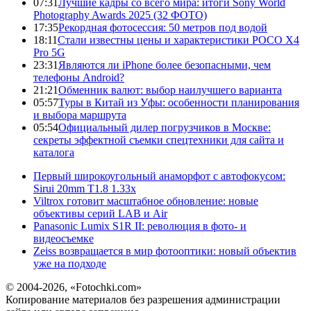
07:31
Лучшие кадры со всего мира: итоги Sony World
Photography Awards 2025 (32 ФОТО)
17:35
Рекордная фотосессия: 50 метров под водой
18:11
Стали известны цены и характеристики POCO X4
Pro 5G
23:31
Являются ли iPhone более безопасными, чем
телефоны Android?
21:21
Обменник валют: выбор наилучшего варианта
05:57
Туры в Китай из Уфы: особенности планирования
и выбора маршрута
05:54
Официальный дилер погрузчиков в Москве:
секреты эффектной съемки спецтехники для сайта и
каталога
Первый широкоугольный анаморфот с автофокусом:
Sirui 20mm T1.8 1.33x
Viltrox готовит масштабное обновление: новые
объективы серий LAB и Air
Panasonic Lumix S1R II: революция в фото- и
видеосъемке
Zeiss возвращается в мир фотооптики: новый объектив
уже на подходе
© 2004-2026, «Fotochki.com»
Копирование материалов без разрешения администрации