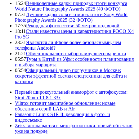
15:24
Великолепные кадры природы: итоги конкурса
World Nature Photography Awards 2025 (40 ФОТО)
07:31
Лучшие кадры со всего мира: итоги Sony World
Photography Awards 2025 (32 ФОТО)
17:35
Рекордная фотосессия: 50 метров под водой
18:11
Стали известны цены и характеристики POCO X4
Pro 5G
23:31
Являются ли iPhone более безопасными, чем
телефоны Android?
21:21
Обменник валют: выбор наилучшего варианта
05:57
Туры в Китай из Уфы: особенности планирования
и выбора маршрута
05:54
Официальный дилер погрузчиков в Москве:
секреты эффектной съемки спецтехники для сайта и
каталога
Первый широкоугольный анаморфот с автофокусом:
Sirui 20mm T1.8 1.33x
Viltrox готовит масштабное обновление: новые
объективы серий LAB и Air
Panasonic Lumix S1R II: революция в фото- и
видеосъемке
Zeiss возвращается в мир фотооптики: новый объектив
уже на подходе