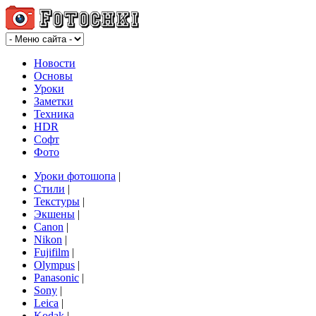
Новости
Основы
Уроки
Заметки
Техника
HDR
Софт
Фото
Уроки фотошопа
|
Стили
|
Текстуры
|
Экшены
|
Canon
|
Nikon
|
Fujifilm
|
Olympus
|
Panasonic
|
Sony
|
Leica
|
Kodak
|