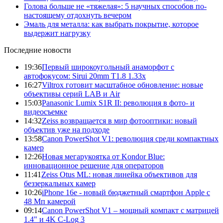
Голова больше не «тяжелая»: 5 научных способов по-
настоящему отдохнуть вечером
Эмаль для металла: как выбрать покрытие, которое
выдержит нагрузку
Последние новости
19:36
Первый широкоугольный анаморфот с
автофокусом: Sirui 20mm T1.8 1.33x
16:27
Viltrox готовит масштабное обновление: новые
объективы серий LAB и Air
15:03
Panasonic Lumix S1R II: революция в фото- и
видеосъемке
14:32
Zeiss возвращается в мир фотооптики: новый
объектив уже на подходе
13:58
Canon PowerShot V1: революция среди компактных
камер
12:26
Новая мегарукоятка от Kondor Blue:
инновационное решение для операторов
11:41
Zeiss Otus ML: новая линейка объективов для
беззеркальных камер
10:26
iPhone 16e - новый бюджетный смартфон Apple с
48 Мп камерой
09:14
Canon PowerShot V1 – мощный компакт с матрицей
1.4" и 4K C-Log 3