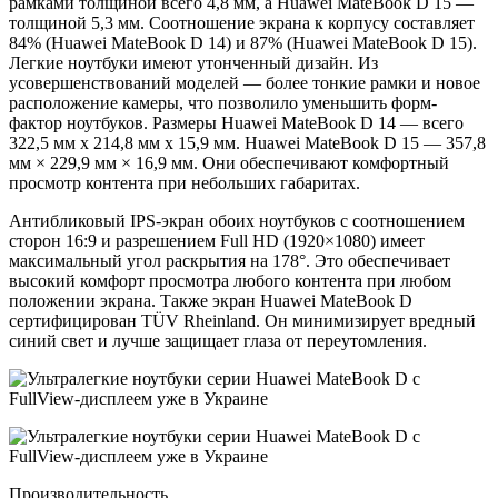
рамками толщиной всего 4,8 мм, а Huawei MateBook D 15 —
толщиной 5,3 мм. Соотношение экрана к корпусу составляет
84% (Huawei MateBook D 14) и 87% (Huawei MateBook D 15).
Легкие ноутбуки имеют утонченный дизайн. Из
усовершенствований моделей — более тонкие рамки и новое
расположение камеры, что позволило уменьшить форм-
фактор ноутбуков. Размеры Huawei MateBook D 14 — всего
322,5 мм x 214,8 мм x 15,9 мм. Huawei MateBook D 15 — 357,8
мм × 229,9 мм × 16,9 мм. Они обеспечивают комфортный
просмотр контента при небольших габаритах.
Антибликовый IPS-экран обоих ноутбуков с соотношением
сторон 16:9 и разрешением Full HD (1920×1080) имеет
максимальный угол раскрытия на 178°. Это обеспечивает
высокий комфорт просмотра любого контента при любом
положении экрана. Также экран Huawei MateBook D
сертифицирован TÜV Rheinland. Он минимизирует вредный
синий свет и лучше защищает глаза от переутомления.
Производительность