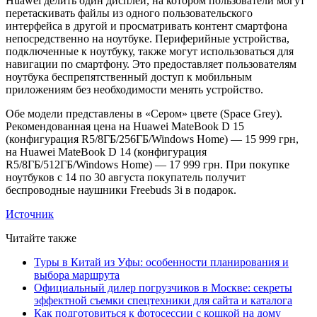
Huawei делить один дисплей, на котором пользователи могут
перетаскивать файлы из одного пользовательского
интерфейса в другой и просматривать контент смартфона
непосредственно на ноутбуке. Периферийные устройства,
подключенные к ноутбуку, также могут использоваться для
навигации по смартфону. Это предоставляет пользователям
ноутбука беспрепятственный доступ к мобильным
приложениям без необходимости менять устройство.
Обе модели представлены в «Сером» цвете (Space Grey).
Рекомендованная цена на Huawei MateBook D 15
(конфигурация R5/8ГБ/256ГБ/Windows Home) — 15 999 грн,
на Huawei MateBook D 14 (конфигурация
R5/8ГБ/512ГБ/Windows Home) — 17 999 грн. При покупке
ноутбуков с 14 по 30 августа покупатель получит
беспроводные наушники Freebuds 3i в подарок.
Источник
Читайте также
Туры в Китай из Уфы: особенности планирования и
выбора маршрута
Официальный дилер погрузчиков в Москве: секреты
эффектной съемки спецтехники для сайта и каталога
Как подготовиться к фотосессии с кошкой на дому