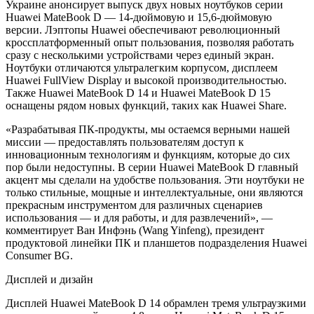
Украине анонсирует выпуск двух новых ноутбуков серии
Huawei MateBook D — 14-дюймовую и 15,6-дюймовую
версии. Лэптопы Huawei обеспечивают революционный
кроссплатформенный опыт пользования, позволяя работать
сразу с несколькими устройствами через единый экран.
Ноутбуки отличаются ультралегким корпусом, дисплеем
Huawei FullView Display и высокой производительностью.
Также Huawei MateBook D 14 и Huawei MateBook D 15
оснащены рядом новых функций, таких как Huawei Share.
«Разрабатывая ПК-продукты, мы остаемся верными нашей
миссии — предоставлять пользователям доступ к
инновационным технологиям и функциям, которые до сих
пор были недоступны. В серии Huawei MateBook D главный
акцент мы сделали на удобстве пользования. Эти ноутбуки не
только стильные, мощные и интеллектуальные, они являются
прекрасным инструментом для различных сценариев
использования — и для работы, и для развлечений», —
комментирует Ван Инфэнь (Wang Yinfeng), президент
продуктовой линейки ПК и планшетов подразделения Huawei
Consumer BG.
Дисплей и дизайн
Дисплей Huawei MateBook D 14 обрамлен тремя ультраузкими