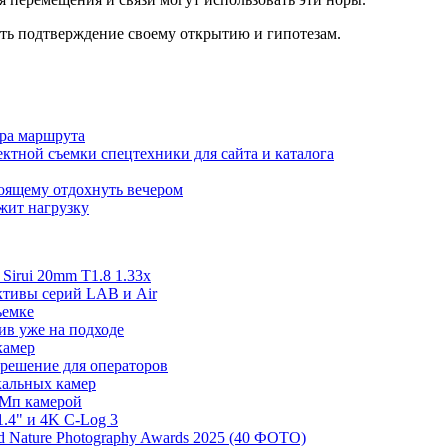
ть подтверждение своему открытию и гипотезам.
ора маршрута
ктной съемки спецтехники для сайта и каталога
тоящему отдохнуть вечером
ржит нагрузку
irui 20mm T1.8 1.33x
ективы серий LAB и Air
ъемке
ив уже на подходе
камер
 решение для операторов
ркальных камер
 Мп камерой
.4" и 4K C-Log 3
 Nature Photography Awards 2025 (40 ФОТО)