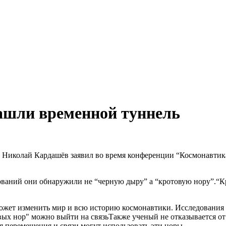
ашли временной туннель
иколай Кардашёв заявил во время конференции “Космонавтика 2
дований они обнаружили не “черную дыру” а “кротовую нору”.“Кр
может изменить мир и всю историю космонавтики. Исследования
Также ученый не отказывается от
я перемещения и связи могут использовать эти норы.