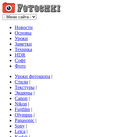
Новости
Основы
Уроки
Заметки
Техника
HDR
Софт
Фото
Уроки фотошопа
|
Стили
|
Текстуры
|
Экшены
|
Canon
|
Nikon
|
Fujifilm
|
Olympus
|
Panasonic
|
Sony
|
Leica
|
Kodak
|