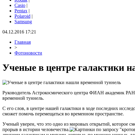
Casio
|
Pentax
|
Polaroid
|
Samsung
04.12.2016 17:21
Главная
>
Фотоновости
Ученые в центре галактики н
Руководитель Астрокосмического центра ФИАН академик РАН Н
временной туннель.
С его слов, в центре нашей галактики в ходе последних иссле
сможет помочь перемещаться во временном пространстве.
Ученый уверен, что это одно из мировых открытий, которое с
прорыв в истории человечества.
другими галактикам и мирами, которые, по мнению ученых, дл