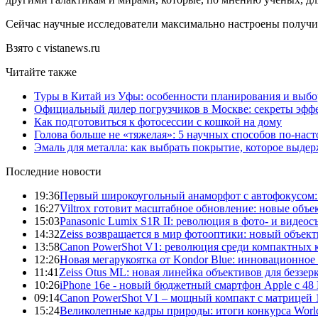
Сейчас научные исследователи максимально настроены получи
Взято с vistanews.ru
Читайте также
Туры в Китай из Уфы: особенности планирования и выб
Официальный дилер погрузчиков в Москве: секреты эффе
Как подготовиться к фотосессии с кошкой на дому
Голова больше не «тяжелая»: 5 научных способов по-нас
Эмаль для металла: как выбрать покрытие, которое выде
Последние новости
19:36
Первый широкоугольный анаморфот с автофокусом: S
16:27
Viltrox готовит масштабное обновление: новые объ
15:03
Panasonic Lumix S1R II: революция в фото- и видеос
14:32
Zeiss возвращается в мир фотооптики: новый объект
13:58
Canon PowerShot V1: революция среди компактных 
12:26
Новая мегарукоятка от Kondor Blue: инновационное
11:41
Zeiss Otus ML: новая линейка объективов для беззе
10:26
iPhone 16e - новый бюджетный смартфон Apple с 48
09:14
Canon PowerShot V1 – мощный компакт с матрицей 1
15:24
Великолепные кадры природы: итоги конкурса World