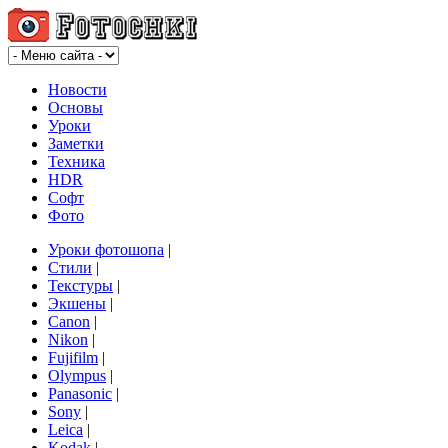
Новости
Основы
Уроки
Заметки
Техника
HDR
Софт
Фото
Уроки фотошопа
|
Стили
|
Текстуры
|
Экшены
|
Canon
|
Nikon
|
Fujifilm
|
Olympus
|
Panasonic
|
Sony
|
Leica
|
Kodak
|