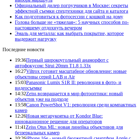
Официальный дилер погрузчиков в Москве: секреты
эффектной съемки спецтехники для сайта и каталога
Как подготовиться к фотосессии с кошкой на дому
Голова больше не «тяжелая»: 5 научных способов по-
настоящему отдохнуть вечером
Эмаль для металла: как выбрать покрытие, которое
выдержит нагрузку
Последние новости
19:36
Первый широкоугольный анаморфот с
автофокусом: Sirui 20mm T1.8 1.33x
16:27
Viltrox готовит масштабное обновление: новые
объективы серий LAB и Air
15:03
Panasonic Lumix S1R II: революция в фото- и
видеосъемке
14:32
Zeiss возвращается в мир фотооптики: новый
объектив уже на подходе
13:58
Canon PowerShot V1: революция среди компактных
камер
12:26
Новая мегарукоятка от Kondor Blue:
инновационное решение для операторов
11:41
Zeiss Otus ML: новая линейка объективов для
беззеркальных камер
10:26
iPhone 16e - новый бюджетный смартфон Apple с