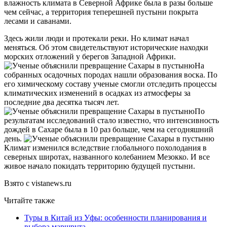
влажность климата в Северной Африке была в разы больше
чем сейчас, а территория теперешней пустыни покрыта
лесами и саванами.
Здесь жили люди и протекали реки. Но климат начал
меняться. Об этом свидетельствуют исторические находки
морских отложений у берегов Западной Африки.
На
собранных осадочных породах нашли образования воска. По
его химическому составу ученые смогли отследить процессы
климатических изменений в осадках из атмосферы за
последние два десятка тысяч лет.
По
результатам исследований стало известно, что интенсивность
дождей в Сахаре была в 10 раз больше, чем на сегодняшний
день.
Климат изменился вследствие глобального похолодания в
северных широтах, названного колебанием Мезокко. И все
живое начало покидать территорию будущей пустыни.
Взято с vistanews.ru
Читайте также
Туры в Китай из Уфы: особенности планирования и
выбора маршрута