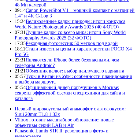
48 Мп камерой
09:14
Canon PowerShot V1 – мощный компакт с матрицей
1.4" и 4K C-Log 3
15:24
Великолепные кадры природы: итоги конкурса
World Nature Photography Awards 2025 (40 ФОТО)
07:31
Лучшие кадры со всего мира: итоги Sony World
Photography Awards 2025 (32 ФОТО)
17:35
Рекордная фотосессия: 50 метров под водой
18:11
Стали известны цены и характеристики POCO X4
Pro 5G
23:31
Являются ли iPhone более безопасными, чем
телефоны Android?
21:21
Обменник валют: выбор наилучшего варианта
05:57
Туры в Китай из Уфы: особенности планирования
и выбора маршрута
05:54
Официальный дилер погрузчиков в Москве:
секреты эффектной съемки спецтехники для сайта и
каталога
Первый широкоугольный анаморфот с автофокусом:
Sirui 20mm T1.8 1.33x
Viltrox готовит масштабное обновление: новые
объективы серий LAB и Air
Panasonic Lumix S1R II: революция в фото- и
видеосъемке