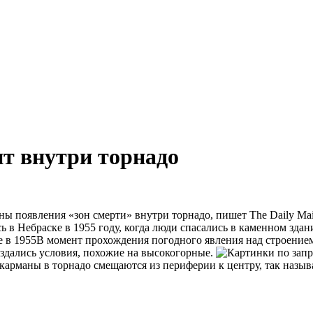
ит внутри торнадо
появления «зон смерти» внутри торнадо, пишет The Daily Mail.
 в Небраске в 1955 году, когда люди спасались в каменном здан
В момент прохождения погодного явления над строением 
оздались условия, похожие на высокогорные.
карманы в торнадо смещаются из периферии к центру, так назыв