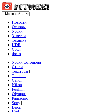
Новости
Основы
Уроки
Заметки
Техника
HDR
Софт
Фото
Уроки фотошопа
|
Стили
|
Текстуры
|
Экшены
|
Canon
|
Nikon
|
Fujifilm
|
Olympus
|
Panasonic
|
Sony
|
Leica
|
Kodak
|