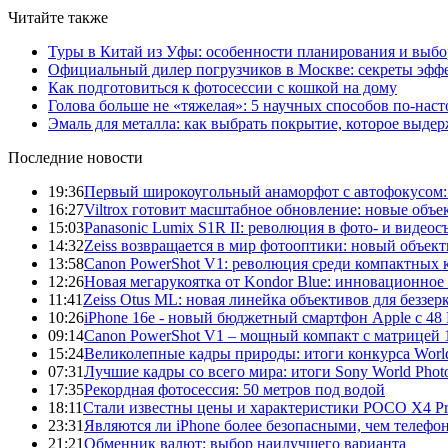
Читайте также
Туры в Китай из Уфы: особенности планирования и выб
Официальный дилер погрузчиков в Москве: секреты эффе
Как подготовиться к фотосессии с кошкой на дому
Голова больше не «тяжелая»: 5 научных способов по-нас
Эмаль для металла: как выбрать покрытие, которое выде
Последние новости
19:36
Первый широкоугольный анаморфот с автофокусом: S
16:27
Viltrox готовит масштабное обновление: новые объ
15:03
Panasonic Lumix S1R II: революция в фото- и видеос
14:32
Zeiss возвращается в мир фотооптики: новый объект
13:58
Canon PowerShot V1: революция среди компактных 
12:26
Новая мегарукоятка от Kondor Blue: инновационное
11:41
Zeiss Otus ML: новая линейка объективов для беззе
10:26
iPhone 16e - новый бюджетный смартфон Apple с 48
09:14
Canon PowerShot V1 – мощный компакт с матрицей 1
15:24
Великолепные кадры природы: итоги конкурса World
07:31
Лучшие кадры со всего мира: итоги Sony World Pho
17:35
Рекордная фотосессия: 50 метров под водой
18:11
Стали известны цены и характеристики POCO X4 P
23:31
Являются ли iPhone более безопасными, чем телефо
21:21
Обменник валют: выбор наилучшего варианта