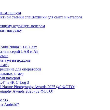
ора маршрута
ктной съемки спецтехники для сайта и каталога
тоящему отдохнуть вечером
ржит нагрузку
irui 20mm T1.8 1.33x
ективы серий LAB и Air
ъемке
ив уже на подходе
камер
 решение для операторов
ркальных камер
 Мп камерой
.4" и 4K C-Log 3
 Nature Photography Awards 2025 (40 ФОТО)
tography Awards 2025 (32 ФОТО)
ro 5G
ны Android?