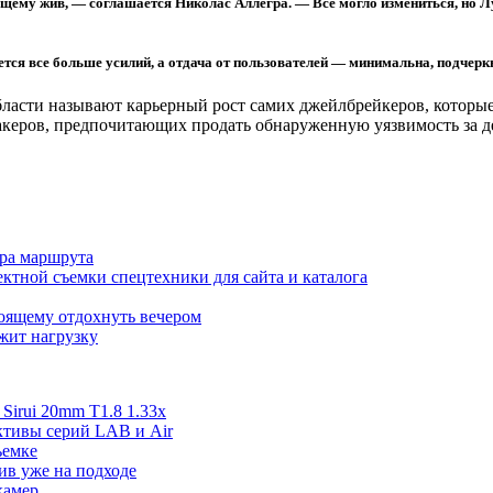
оящему жив, — соглашается Николас Аллегра. — Все могло измениться, но 
уется все больше усилий, а отдача от пользователей — минимальна, подчерк
области называют карьерный рост самих джейлбрейкеров, котор
акеров, предпочитающих продать обнаруженную уязвимость за ден
ора маршрута
ктной съемки спецтехники для сайта и каталога
тоящему отдохнуть вечером
ржит нагрузку
irui 20mm T1.8 1.33x
ективы серий LAB и Air
ъемке
ив уже на подходе
камер