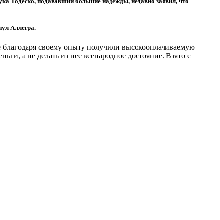
Лука Тодеско, подававший большие надежды, недавно заявил, что
нул Аллегра.
ые благодаря своему опыту получили высокооплачиваемую
ьги, а не делать из нее всенародное достояние. Взято с