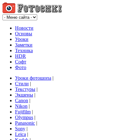
Новости
Основы
Уроки
Заметки
Техника
HDR
Софт
Фото
Уроки фотошопа
|
Стили
|
Текстуры
|
Экшены
|
Canon
|
Nikon
|
Fujifilm
|
Olympus
|
Panasonic
|
Sony
|
Leica
|
Kodak
|