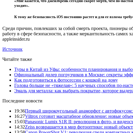
«Мне кажется, что джейлбрейк сегодня скорее мертв, чем по-наст
уходит».
К тому же безопасность iOS постоянно растет и для ее взлома треб
Среди причин, повлекших за собой смерть проекта, пионеры 
работу в сфере безопасности, а также меркантильность самих х
appleinsider.ru
Источник
Читайте также
Туры в Китай из Уфы: особенности планирования и выб
Официальный дилер погрузчиков в Москве: секреты эффе
Как подготовиться к фотосессии с кошкой на дому
Голова больше не «тяжелая»: 5 научных способов по-нас
Эмаль для металла: как выбрать покрытие, которое выде
Последние новости
19:36
Первый широкоугольный анаморфот с автофокусом: S
16:27
Viltrox готовит масштабное обновление: новые объ
15:03
Panasonic Lumix S1R II: революция в фото- и видеос
14:32
Zeiss возвращается в мир фотооптики: новый объект
13:58
Canon PowerShot V1: революция среди компактных 