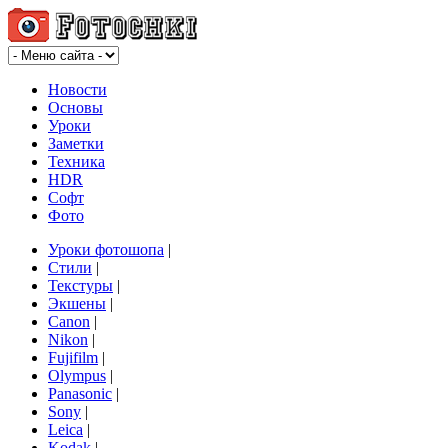
Новости
Основы
Уроки
Заметки
Техника
HDR
Софт
Фото
Уроки фотошопа
|
Стили
|
Текстуры
|
Экшены
|
Canon
|
Nikon
|
Fujifilm
|
Olympus
|
Panasonic
|
Sony
|
Leica
|
Kodak
|