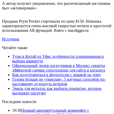
А автор получит уведомление, что распечатанный им снимок
был «активирован».
Продажи Prynt Pocket стартовали по цене $150. Новинка
характеризуется очень высокой скоростью печати и простотой
использования AR-функций. Взято с macdigger.ru
Источник
Читайте также
Туры в Китай из Уфы: особенности планирования и
выбора маршрута
Официальный дилер погрузчиков в Москве: секреты
эффектной съемки спецтехники для сайта и каталога
Как подготовиться к фотосессии с кошкой на дому
Голова больше не «тяжелая»: 5 научных способов по-
настоящему отдохнуть вечером
Эмаль для металла: как выбрать покрытие, которое
выдержит нагрузку
Последние новости
19:36
Первый широкоугольный анаморфот с