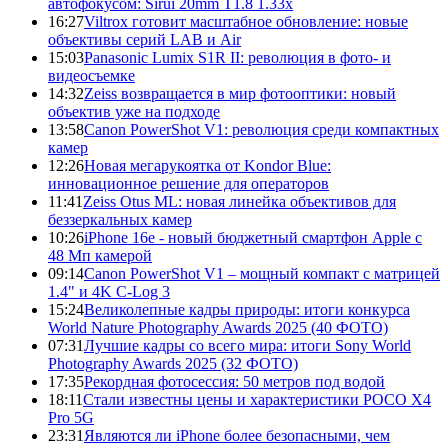
автофокусом: Sirui 20mm T1.8 1.33x
16:27
Viltrox готовит масштабное обновление: новые
объективы серий LAB и Air
15:03
Panasonic Lumix S1R II: революция в фото- и
видеосъемке
14:32
Zeiss возвращается в мир фотооптики: новый
объектив уже на подходе
13:58
Canon PowerShot V1: революция среди компактных
камер
12:26
Новая мегарукоятка от Kondor Blue:
инновационное решение для операторов
11:41
Zeiss Otus ML: новая линейка объективов для
беззеркальных камер
10:26
iPhone 16e - новый бюджетный смартфон Apple с
48 Мп камерой
09:14
Canon PowerShot V1 – мощный компакт с матрицей
1.4" и 4K C-Log 3
15:24
Великолепные кадры природы: итоги конкурса
World Nature Photography Awards 2025 (40 ФОТО)
07:31
Лучшие кадры со всего мира: итоги Sony World
Photography Awards 2025 (32 ФОТО)
17:35
Рекордная фотосессия: 50 метров под водой
18:11
Стали известны цены и характеристики POCO X4
Pro 5G
23:31
Являются ли iPhone более безопасными, чем