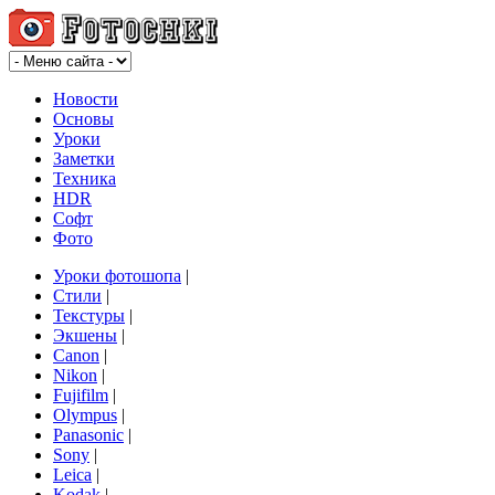
Новости
Основы
Уроки
Заметки
Техника
HDR
Софт
Фото
Уроки фотошопа
|
Стили
|
Текстуры
|
Экшены
|
Canon
|
Nikon
|
Fujifilm
|
Olympus
|
Panasonic
|
Sony
|
Leica
|
Kodak
|