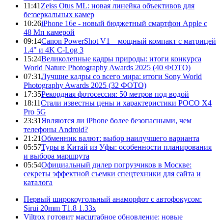
11:41
Zeiss Otus ML: новая линейка объективов для
беззеркальных камер
10:26
iPhone 16e - новый бюджетный смартфон Apple с
48 Мп камерой
09:14
Canon PowerShot V1 – мощный компакт с матрицей
1.4" и 4K C-Log 3
15:24
Великолепные кадры природы: итоги конкурса
World Nature Photography Awards 2025 (40 ФОТО)
07:31
Лучшие кадры со всего мира: итоги Sony World
Photography Awards 2025 (32 ФОТО)
17:35
Рекордная фотосессия: 50 метров под водой
18:11
Стали известны цены и характеристики POCO X4
Pro 5G
23:31
Являются ли iPhone более безопасными, чем
телефоны Android?
21:21
Обменник валют: выбор наилучшего варианта
05:57
Туры в Китай из Уфы: особенности планирования
и выбора маршрута
05:54
Официальный дилер погрузчиков в Москве:
секреты эффектной съемки спецтехники для сайта и
каталога
Первый широкоугольный анаморфот с автофокусом:
Sirui 20mm T1.8 1.33x
Viltrox готовит масштабное обновление: новые