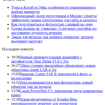
Туры в Китай из Уфы: особенности планирования и
выбора маршрута
Официальный дилер погрузчиков в Москве: секреты
эффектной съемки спецтехники для сайта и каталога
Как подготовиться к фотосессии с кошкой на дому
Голова больше не «тяжелая»: 5 научных способов по-
настоящему отдохнуть вечером
Эмаль для металла: как выбрать покрытие, которое
выдержит нагрузку
Последние новости
19:36
Первый широкоугольный анаморфот с
автофокусом: Sirui 20mm T1.8 1.33x
16:27
Viltrox готовит масштабное обновление: новые
объективы серий LAB и Air
15:03
Panasonic Lumix S1R II: революция в фото- и
видеосъемке
14:32
Zeiss возвращается в мир фотооптики: новый
объектив уже на подходе
13:58
Canon PowerShot V1: революция среди компактных
камер
12:26
Новая мегарукоятка от Kondor Blue:
инновационное решение для операторов