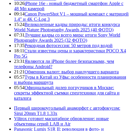
10:26
iPhone 16e - новый бюджетный смартфон Apple с
48 Мп камерой
09:14
Canon PowerShot V1 – мощный компакт с матрицей
1.4" и 4K C-Log 3
15:24
Великолепные кадры природы: итоги конкурса
World Nature Photography Awards 2025 (40 ФОТО)
07:31
Лучшие кадры со всего мира: итоги Sony World
Photography Awards 2025 (32 ФОТО)
17:35
Рекордная фотосессия: 50 метров под водой
18:11
Стали известны цены и характеристики POCO X4
Pro 5G
23:31
Являются ли iPhone более безопасными, чем
телефоны Android?
21:21
Обменник валют: выбор наилучшего варианта
05:57
Туры в Китай из Уфы: особенности планирования
и выбора маршрута
05:54
Официальный дилер погрузчиков в Москве:
секреты эффектной съемки спецтехники для сайта и
каталога
Первый широкоугольный анаморфот с автофокусом:
Sirui 20mm T1.8 1.33x
Viltrox готовит масштабное обновление: новые
объективы серий LAB и Air
Panasonic Lumix S1R II: революция в фото- и