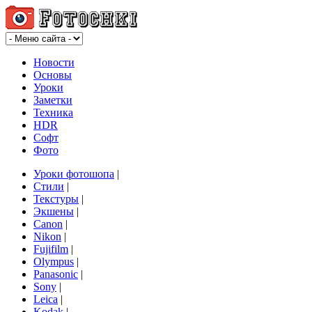
Новости
Основы
Уроки
Заметки
Техника
HDR
Софт
Фото
Уроки фотошопа
|
Стили
|
Текстуры
|
Экшены
|
Canon
|
Nikon
|
Fujifilm
|
Olympus
|
Panasonic
|
Sony
|
Leica
|
Kodak
|