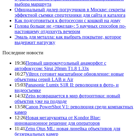
выбора маршрута
Официальный дилер погрузчиков в Москве: секреты
эффектной съемки спецтехники для сайта и каталога
Как подготовиться к фотосессии с кошкой на дому
Голова больше не «тяжелая»: 5 научных способов по-
настоящему отдохнуть вечером
Эмаль для металла: как выбрать покрытие, которое
выдержит нагрузку
Последние новости
19:36
Первый широкоугольный анаморфот с
автофокусом: Sirui 20mm T1.8 1.33x
16:27
Viltrox готовит масштабное обновление: новые
объективы серий LAB и Air
15:03
Panasonic Lumix S1R II: революция в фото- и
видеосъемке
14:32
Zeiss возвращается в мир фотооптики: новый
объектив уже на подходе
13:58
Canon PowerShot V1: революция среди компактных
камер
12:26
Новая мегарукоятка от Kondor Blue:
инновационное решение для операторов
11:41
Zeiss Otus ML: новая линейка объективов для
беззеркальных камер