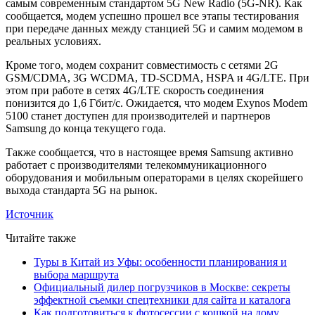
самым современным стандартом 5G New Radio (5G-NR). Как
сообщается, модем успешно прошел все этапы тестирования
при передаче данных между станцией 5G и самим модемом в
реальных условиях.
Кроме того, модем сохранит совместимость с сетями 2G
GSM/CDMA, 3G WCDMA, TD-SCDMA, HSPA и 4G/LTE. При
этом при работе в сетях 4G/LTE скорость соединения
понизится до 1,6 Гбит/с. Ожидается, что модем Exynos Modem
5100 станет доступен для производителей и партнеров
Samsung до конца текущего года.
Также сообщается, что в настоящее время Samsung активно
работает с производителями телекоммуникационного
оборудования и мобильным операторами в целях скорейшего
выхода стандарта 5G на рынок.
Источник
Читайте также
Туры в Китай из Уфы: особенности планирования и
выбора маршрута
Официальный дилер погрузчиков в Москве: секреты
эффектной съемки спецтехники для сайта и каталога
Как подготовиться к фотосессии с кошкой на дому