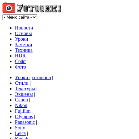
Новости
Основы
Уроки
Заметки
Техника
HDR
Софт
Фото
Уроки фотошопа
|
Стили
|
Текстуры
|
Экшены
|
Canon
|
Nikon
|
Fujifilm
|
Olympus
|
Panasonic
|
Sony
|
Leica
|
Kodak
|