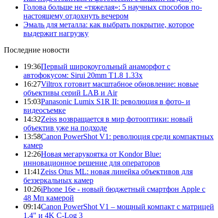
Голова больше не «тяжелая»: 5 научных способов по-
настоящему отдохнуть вечером
Эмаль для металла: как выбрать покрытие, которое
выдержит нагрузку
Последние новости
19:36
Первый широкоугольный анаморфот с
автофокусом: Sirui 20mm T1.8 1.33x
16:27
Viltrox готовит масштабное обновление: новые
объективы серий LAB и Air
15:03
Panasonic Lumix S1R II: революция в фото- и
видеосъемке
14:32
Zeiss возвращается в мир фотооптики: новый
объектив уже на подходе
13:58
Canon PowerShot V1: революция среди компактных
камер
12:26
Новая мегарукоятка от Kondor Blue:
инновационное решение для операторов
11:41
Zeiss Otus ML: новая линейка объективов для
беззеркальных камер
10:26
iPhone 16e - новый бюджетный смартфон Apple с
48 Мп камерой
09:14
Canon PowerShot V1 – мощный компакт с матрицей
1.4" и 4K C-Log 3