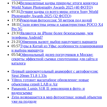
15:24
Великолепные кадры природы: итоги конкурса
World Nature Photography Awards 2025 (40 ФОТО)
07:31
Лучшие кадры со всего мира: итоги Sony World
Photography Awards 2025 (32 ФОТО)
17:35
Рекордная фотосессия: 50 метров под водой
18:11
Стали известны цены и характеристики POCO X4
Pro 5G
23:31
Являются ли iPhone более безопасными, чем
телефоны Android?
21:21
Обменник валют: выбор наилучшего варианта
05:57
Туры в Китай из Уфы: особенности планирования
и выбора маршрута
05:54
Официальный дилер погрузчиков в Москве:
секреты эффектной съемки спецтехники для сайта и
каталога
Первый широкоугольный анаморфот с автофокусом:
Sirui 20mm T1.8 1.33x
Viltrox готовит масштабное обновление: новые
объективы серий LAB и Air
Panasonic Lumix S1R II: революция в фото- и
видеосъемке
Zeiss возвращается в мир фотооптики: новый объектив
уже на подходе