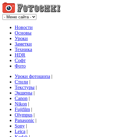
Новости
Основы
Уроки
Заметки
Техника
HDR
Софт
Фото
Уроки фотошопа
|
Стили
|
Текстуры
|
Экшены
|
Canon
|
Nikon
|
Fujifilm
|
Olympus
|
Panasonic
|
Sony
|
Leica
|
Kodak
|