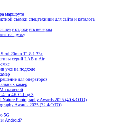
ора маршрута
ктной съемки спецтехники для сайта и каталога
тоящему отдохнуть вечером
ржит нагрузку
irui 20mm T1.8 1.33x
ективы серий LAB и Air
ъемке
ив уже на подходе
камер
 решение для операторов
ркальных камер
 Мп камерой
.4" и 4K C-Log 3
 Nature Photography Awards 2025 (40 ФОТО)
tography Awards 2025 (32 ФОТО)
ro 5G
ны Android?