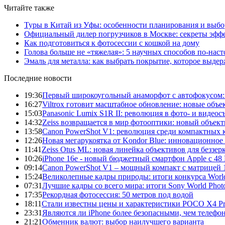
Читайте также
Туры в Китай из Уфы: особенности планирования и выб
Официальный дилер погрузчиков в Москве: секреты эффе
Как подготовиться к фотосессии с кошкой на дому
Голова больше не «тяжелая»: 5 научных способов по-нас
Эмаль для металла: как выбрать покрытие, которое выде
Последние новости
19:36
Первый широкоугольный анаморфот с автофокусом: S
16:27
Viltrox готовит масштабное обновление: новые объ
15:03
Panasonic Lumix S1R II: революция в фото- и видеос
14:32
Zeiss возвращается в мир фотооптики: новый объект
13:58
Canon PowerShot V1: революция среди компактных 
12:26
Новая мегарукоятка от Kondor Blue: инновационное
11:41
Zeiss Otus ML: новая линейка объективов для беззе
10:26
iPhone 16e - новый бюджетный смартфон Apple с 48
09:14
Canon PowerShot V1 – мощный компакт с матрицей 1
15:24
Великолепные кадры природы: итоги конкурса World
07:31
Лучшие кадры со всего мира: итоги Sony World Pho
17:35
Рекордная фотосессия: 50 метров под водой
18:11
Стали известны цены и характеристики POCO X4 P
23:31
Являются ли iPhone более безопасными, чем телефо
21:21
Обменник валют: выбор наилучшего варианта