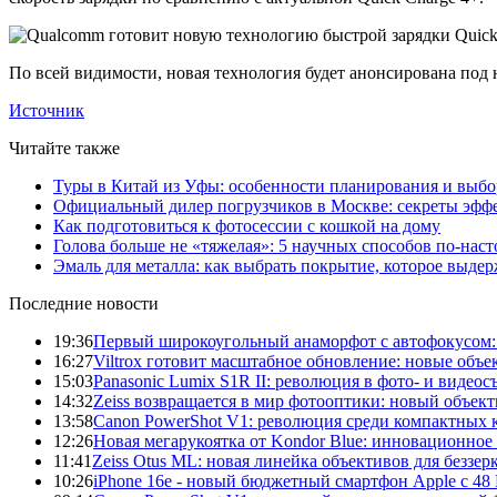
По всей видимости, новая технология будет анонсирована под 
Источник
Читайте также
Туры в Китай из Уфы: особенности планирования и выб
Официальный дилер погрузчиков в Москве: секреты эффе
Как подготовиться к фотосессии с кошкой на дому
Голова больше не «тяжелая»: 5 научных способов по-нас
Эмаль для металла: как выбрать покрытие, которое выде
Последние новости
19:36
Первый широкоугольный анаморфот с автофокусом: S
16:27
Viltrox готовит масштабное обновление: новые объ
15:03
Panasonic Lumix S1R II: революция в фото- и видеос
14:32
Zeiss возвращается в мир фотооптики: новый объект
13:58
Canon PowerShot V1: революция среди компактных 
12:26
Новая мегарукоятка от Kondor Blue: инновационное
11:41
Zeiss Otus ML: новая линейка объективов для беззе
10:26
iPhone 16e - новый бюджетный смартфон Apple с 48