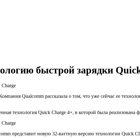
ологию быстрой зарядки Quic
омпания Qualcomm рассказала о том, что уже сейчас ее технол
ая технология Quick Charge 4+, в которой была реализована фу
omm представит новую 32-ваттную версию технологии Quick Char