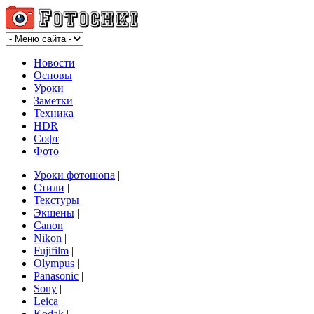
Новости
Основы
Уроки
Заметки
Техника
HDR
Софт
Фото
Уроки фотошопа
|
Стили
|
Текстуры
|
Экшены
|
Canon
|
Nikon
|
Fujifilm
|
Olympus
|
Panasonic
|
Sony
|
Leica
|
Kodak
|