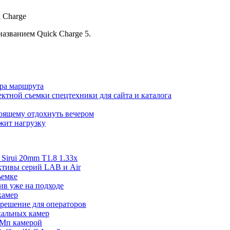
названием Quick Charge 5.
ора маршрута
ктной съемки спецтехники для сайта и каталога
тоящему отдохнуть вечером
ржит нагрузку
irui 20mm T1.8 1.33x
ективы серий LAB и Air
ъемке
ив уже на подходе
камер
 решение для операторов
ркальных камер
 Мп камерой