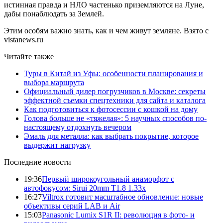
истинная правда и НЛО частенько приземляются на Луне,
дабы понаблюдать за Землей.
Этим особям важно знать, как и чем живут земляне. Взято с
vistanews.ru
Читайте также
Туры в Китай из Уфы: особенности планирования и
выбора маршрута
Официальный дилер погрузчиков в Москве: секреты
эффектной съемки спецтехники для сайта и каталога
Как подготовиться к фотосессии с кошкой на дому
Голова больше не «тяжелая»: 5 научных способов по-
настоящему отдохнуть вечером
Эмаль для металла: как выбрать покрытие, которое
выдержит нагрузку
Последние новости
19:36
Первый широкоугольный анаморфот с
автофокусом: Sirui 20mm T1.8 1.33x
16:27
Viltrox готовит масштабное обновление: новые
объективы серий LAB и Air
15:03
Panasonic Lumix S1R II: революция в фото- и