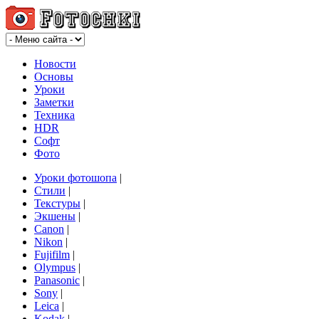
Новости
Основы
Уроки
Заметки
Техника
HDR
Софт
Фото
Уроки фотошопа
|
Стили
|
Текстуры
|
Экшены
|
Canon
|
Nikon
|
Fujifilm
|
Olympus
|
Panasonic
|
Sony
|
Leica
|
Kodak
|