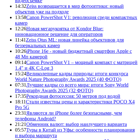
видеосъемке
14:32
Zeiss возвращается в мир фотооптики: новый
объектив уже на подходе
13:58
Canon PowerShot V1: революция среди компактных
камер
12:26
Новая мегарукоятка от Kondor Blue:
инновационное решение для операторов
11:41
Zeiss Otus ML: новая линейка объективов для
беззеркальных камер
10:26
iPhone 16e - новый бюджетный смартфон Apple с
48 Мп камерой
09:14
Canon PowerShot V1 – мощный компакт с матрицей
1.4" и 4K C-Log 3
15:24
Великолепные кадры природы: итоги конкурса
World Nature Photography Awards 2025 (40 ФОТО)
07:31
Лучшие кадры со всего мира: итоги Sony World
Photography Awards 2025 (32 ФОТО)
17:35
Рекордная фотосессия: 50 метров под водой
18:11
Стали известны цены и характеристики POCO X4
Pro 5G
23:31
Являются ли iPhone более безопасными, чем
телефоны Android?
21:21
Обменник валют: выбор наилучшего варианта
05:57
Туры в Китай из Уфы: особенности планирования
и выбора маршрута