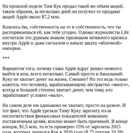
На прошлой неделе Тим Кук продал такой же объем акций,
таким образом, за несколько дней он получил от продажи
акций Apple около $7,2 млн.
Казалось бы, собственность на то и собственность, что ты
распоряжаешься ей, как тебе угодно. Однако журналисты Life
посчитали это дурным знаком: признаком затяжного кризиса
внутри Apple и даже сигналом о начале заката «яблочной»
империи.
***
Вариантов того, почему глава Apple вдруг решил немного
выйти в кеш, всего несколько. Самый просто и банальный:
Куку не хватает денег на жизнь. Смешно? Но это ведь только
кажется, что человеку, зарабатывающему абстрактно «много»,
всегда в большей степени хватает денег, чем тому, кто
зарабатывает условно «мало».
На самом деле им одинаково не хватает, просто на разное. И
тот факт, что Apple урезала Тиму Куку зарплату из-за
несоответствия финансовых показателей компании
поставленным целям, вполне может быть причиной. В конце
концов, $1,5 млн, то есть примерно 15% от зарплаты 2015
года, которых лишился Кук в 2016 году (8,75 против 10,28),