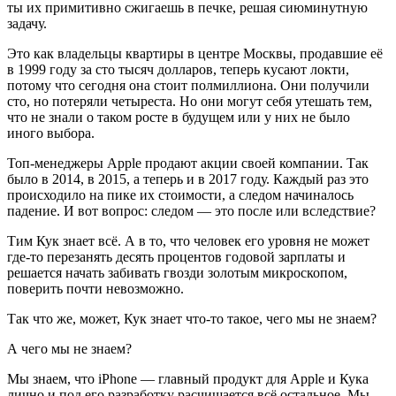
ты их примитивно сжигаешь в печке, решая сиюминутную
задачу.
Это как владельцы квартиры в центре Москвы, продавшие её
в 1999 году за сто тысяч долларов, теперь кусают локти,
потому что сегодня она стоит полмиллиона. Они получили
сто, но потеряли четыреста. Но они могут себя утешать тем,
что не знали о таком росте в будущем или у них не было
иного выбора.
Топ-менеджеры Apple продают акции своей компании. Так
было в 2014, в 2015, а теперь и в 2017 году. Каждый раз это
происходило на пике их стоимости, а следом начиналось
падение. И вот вопрос: следом — это после или вследствие?
Тим Кук знает всё. А в то, что человек его уровня не может
где-то перезанять десять процентов годовой зарплаты и
решается начать забивать гвозди золотым микроскопом,
поверить почти невозможно.
Так что же, может, Кук знает что-то такое, чего мы не знаем?
А чего мы не знаем?
Мы знаем, что iPhone — главный продукт для Apple и Кука
лично и под его разработку расчищается всё остальное. Мы