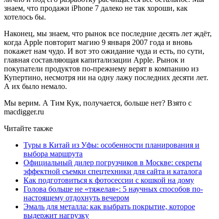
знаем, что продажи iPhone 7 далеко не так хороши, как
хотелось бы.
Наконец, мы знаем, что рынок все последние десять лет ждёт,
когда Apple повторит магию 9 января 2007 года и вновь
покажет нам чудо. И вот это ожидание чуда и есть, по сути,
главная составляющая капитализации Apple. Рынок и
покупатели продуктов по-прежнему верят в компанию из
Купертино, несмотря ни на одну лажу последних десяти лет.
А их было немало.
Мы верим. А Тим Кук, получается, больше нет? Взято с
macdigger.ru
Читайте также
Туры в Китай из Уфы: особенности планирования и
выбора маршрута
Официальный дилер погрузчиков в Москве: секреты
эффектной съемки спецтехники для сайта и каталога
Как подготовиться к фотосессии с кошкой на дому
Голова больше не «тяжелая»: 5 научных способов по-
настоящему отдохнуть вечером
Эмаль для металла: как выбрать покрытие, которое
выдержит нагрузку