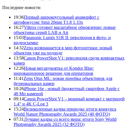
Последние новости
19:36
Первый широкоугольный анаморфот с
автофокусом: Sirui 20mm T1.8 1.33x
16:27
Viltrox готовит масштабное обновление: новые
объективы серий LAB и Air
15:03
Panasonic Lumix S1R II: революция в фото- и
видеосъемке
14:32
Zeiss возвращается в мир фотооптики: новый
объектив уже на подходе
13:58
Canon PowerShot V1: революция среди компактных
камер
12:26
Новая мегарукоятка от Kondor Blue:
инновационное решение для операторов
11:41
Zeiss Otus ML: новая линейка объективов для
беззеркальных камер
10:26
iPhone 16e - новый бюджетный смартфон Apple с
48 Мп камерой
09:14
Canon PowerShot V1 – мощный компакт с матрицей
1.4" и 4K C-Log 3
15:24
Великолепные кадры природы: итоги конкурса
World Nature Photography Awards 2025 (40 ФОТО)
07:31
Лучшие кадры со всего мира: итоги Sony World
Photography Awards 2025 (32 ФОТО)