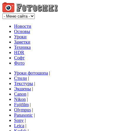
Новости
Основы
Уроки
Заметки
Техника
HDR
Софт
Фото
Уроки фотошопа
|
Стили
|
Текстуры
|
Экшены
|
Canon
|
Nikon
|
Fujifilm
|
Olympus
|
Panasonic
|
Sony
|
Leica
|
Kodak
|