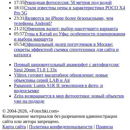
17:35
Рекордная фотосессия: 50 метров под водой
18:11
Стали известны цены и характеристики POCO X4
Pro 5G
23:31
Являются ли iPhone более безопасными, чем
телефоны Android?
21:21
Обменник валют: выбор наилучшего варианта
05:57
Туры в Китай из Уфы: особенности планирования
и выбора маршрута
05:54
Официальный дилер погрузчиков в Москве:
секреты эффектной съемки спецтехники для сайта и
каталога
Первый широкоугольный анаморфот с автофокусом:
Sirui 20mm T1.8 1.33x
Viltrox готовит масштабное обновление: новые
объективы серий LAB и Air
Panasonic Lumix S1R II: революция в фото- и
видеосъемке
Zeiss возвращается в мир фотооптики: новый объектив
уже на подходе
© 2004-2026, «Fotochki.com»
Копирование материалов без разрешения администрации
сайта или автора запрещено.
Карта сайта
|
Политика конфиденциальности
|
Правила