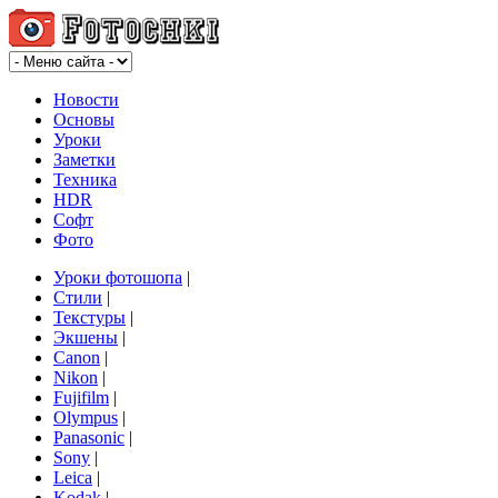
Новости
Основы
Уроки
Заметки
Техника
HDR
Софт
Фото
Уроки фотошопа
|
Стили
|
Текстуры
|
Экшены
|
Canon
|
Nikon
|
Fujifilm
|
Olympus
|
Panasonic
|
Sony
|
Leica
|
Kodak
|