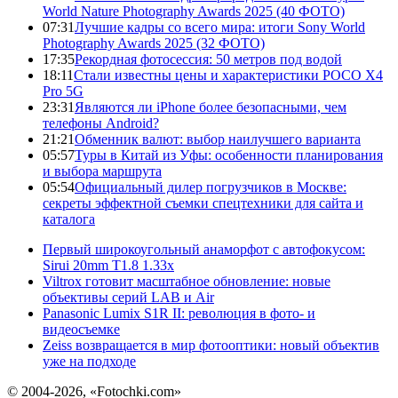
World Nature Photography Awards 2025 (40 ФОТО)
07:31
Лучшие кадры со всего мира: итоги Sony World
Photography Awards 2025 (32 ФОТО)
17:35
Рекордная фотосессия: 50 метров под водой
18:11
Стали известны цены и характеристики POCO X4
Pro 5G
23:31
Являются ли iPhone более безопасными, чем
телефоны Android?
21:21
Обменник валют: выбор наилучшего варианта
05:57
Туры в Китай из Уфы: особенности планирования
и выбора маршрута
05:54
Официальный дилер погрузчиков в Москве:
секреты эффектной съемки спецтехники для сайта и
каталога
Первый широкоугольный анаморфот с автофокусом:
Sirui 20mm T1.8 1.33x
Viltrox готовит масштабное обновление: новые
объективы серий LAB и Air
Panasonic Lumix S1R II: революция в фото- и
видеосъемке
Zeiss возвращается в мир фотооптики: новый объектив
уже на подходе
© 2004-2026, «Fotochki.com»