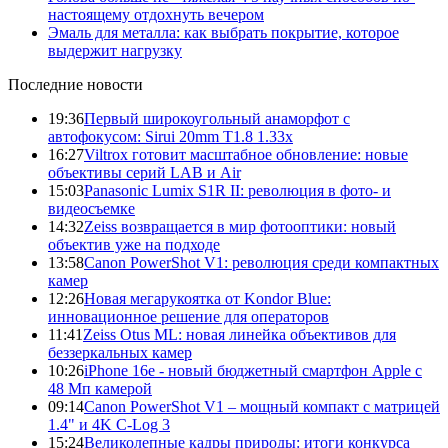
настоящему отдохнуть вечером
Эмаль для металла: как выбрать покрытие, которое
выдержит нагрузку
Последние новости
19:36
Первый широкоугольный анаморфот с
автофокусом: Sirui 20mm T1.8 1.33x
16:27
Viltrox готовит масштабное обновление: новые
объективы серий LAB и Air
15:03
Panasonic Lumix S1R II: революция в фото- и
видеосъемке
14:32
Zeiss возвращается в мир фотооптики: новый
объектив уже на подходе
13:58
Canon PowerShot V1: революция среди компактных
камер
12:26
Новая мегарукоятка от Kondor Blue:
инновационное решение для операторов
11:41
Zeiss Otus ML: новая линейка объективов для
беззеркальных камер
10:26
iPhone 16e - новый бюджетный смартфон Apple с
48 Мп камерой
09:14
Canon PowerShot V1 – мощный компакт с матрицей
1.4" и 4K C-Log 3
15:24
Великолепные кадры природы: итоги конкурса