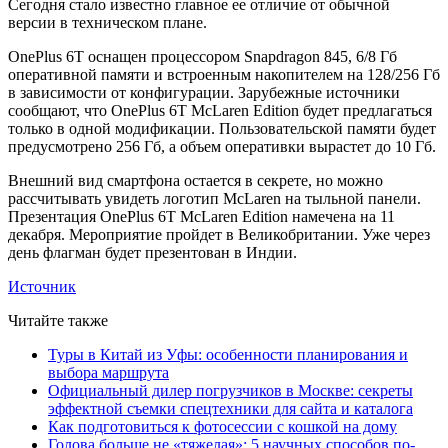
Сегодня стало известно главное ее отличие от обычной
версии в техническом плане.
OnePlus 6T оснащен процессором Snapdragon 845, 6/8 Гб
оперативной памяти и встроенным накопителем на 128/256 Гб
в зависимости от конфигурации. Зарубежные источники
сообщают, что OnePlus 6T McLaren Edition будет предлагаться
только в одной модификации. Пользовательской памяти будет
предусмотрено 256 Гб, а объем оперативки вырастет до 10 Гб.
Внешний вид смартфона остается в секрете, но можно
рассчитывать увидеть логотип McLaren на тыльной панели.
Презентация OnePlus 6T McLaren Edition намечена на 11
декабря. Мероприятие пройдет в Великобритании. Уже через
день флагман будет презентован в Индии.
Источник
Читайте также
Туры в Китай из Уфы: особенности планирования и
выбора маршрута
Официальный дилер погрузчиков в Москве: секреты
эффектной съемки спецтехники для сайта и каталога
Как подготовиться к фотосессии с кошкой на дому
Голова больше не «тяжелая»: 5 научных способов по-