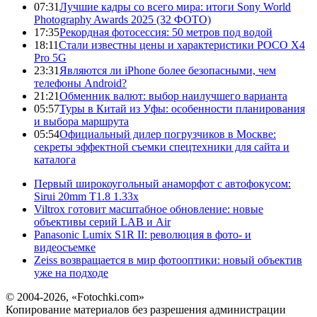
07:31
Лучшие кадры со всего мира: итоги Sony World
Photography Awards 2025 (32 ФОТО)
17:35
Рекордная фотосессия: 50 метров под водой
18:11
Стали известны цены и характеристики POCO X4
Pro 5G
23:31
Являются ли iPhone более безопасными, чем
телефоны Android?
21:21
Обменник валют: выбор наилучшего варианта
05:57
Туры в Китай из Уфы: особенности планирования
и выбора маршрута
05:54
Официальный дилер погрузчиков в Москве:
секреты эффектной съемки спецтехники для сайта и
каталога
Первый широкоугольный анаморфот с автофокусом:
Sirui 20mm T1.8 1.33x
Viltrox готовит масштабное обновление: новые
объективы серий LAB и Air
Panasonic Lumix S1R II: революция в фото- и
видеосъемке
Zeiss возвращается в мир фотооптики: новый объектив
уже на подходе
© 2004-2026, «Fotochki.com»
Копирование материалов без разрешения администрации