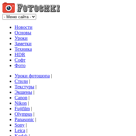
Новости
Основы
Уроки
Заметки
Техника
HDR
Софт
Фото
Уроки фотошопа
|
Стили
|
Текстуры
|
Экшены
|
Canon
|
Nikon
|
Fujifilm
|
Olympus
|
Panasonic
|
Sony
|
Leica
|
Kodak
|