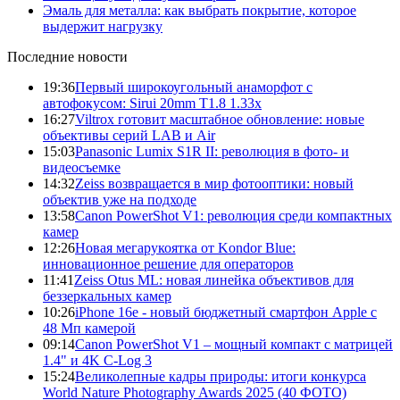
Эмаль для металла: как выбрать покрытие, которое
выдержит нагрузку
Последние новости
19:36
Первый широкоугольный анаморфот с
автофокусом: Sirui 20mm T1.8 1.33x
16:27
Viltrox готовит масштабное обновление: новые
объективы серий LAB и Air
15:03
Panasonic Lumix S1R II: революция в фото- и
видеосъемке
14:32
Zeiss возвращается в мир фотооптики: новый
объектив уже на подходе
13:58
Canon PowerShot V1: революция среди компактных
камер
12:26
Новая мегарукоятка от Kondor Blue:
инновационное решение для операторов
11:41
Zeiss Otus ML: новая линейка объективов для
беззеркальных камер
10:26
iPhone 16e - новый бюджетный смартфон Apple с
48 Мп камерой
09:14
Canon PowerShot V1 – мощный компакт с матрицей
1.4" и 4K C-Log 3
15:24
Великолепные кадры природы: итоги конкурса
World Nature Photography Awards 2025 (40 ФОТО)