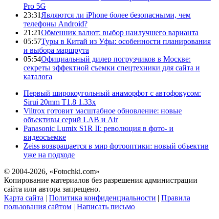
Pro 5G
23:31
Являются ли iPhone более безопасными, чем
телефоны Android?
21:21
Обменник валют: выбор наилучшего варианта
05:57
Туры в Китай из Уфы: особенности планирования
и выбора маршрута
05:54
Официальный дилер погрузчиков в Москве:
секреты эффектной съемки спецтехники для сайта и
каталога
Первый широкоугольный анаморфот с автофокусом:
Sirui 20mm T1.8 1.33x
Viltrox готовит масштабное обновление: новые
объективы серий LAB и Air
Panasonic Lumix S1R II: революция в фото- и
видеосъемке
Zeiss возвращается в мир фотооптики: новый объектив
уже на подходе
© 2004-2026, «Fotochki.com»
Копирование материалов без разрешения администрации
сайта или автора запрещено.
Карта сайта
|
Политика конфиденциальности
|
Правила
пользования сайтом
|
Написать письмо