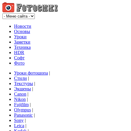
Новости
Основы
Уроки
Заметки
Техника
HDR
Софт
Фото
Уроки фотошопа
|
Стили
|
Текстуры
|
Экшены
|
Canon
|
Nikon
|
Fujifilm
|
Olympus
|
Panasonic
|
Sony
|
Leica
|
Kodak
|