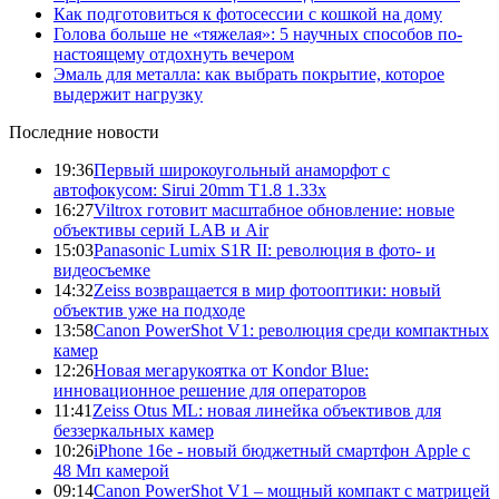
Как подготовиться к фотосессии с кошкой на дому
Голова больше не «тяжелая»: 5 научных способов по-
настоящему отдохнуть вечером
Эмаль для металла: как выбрать покрытие, которое
выдержит нагрузку
Последние новости
19:36
Первый широкоугольный анаморфот с
автофокусом: Sirui 20mm T1.8 1.33x
16:27
Viltrox готовит масштабное обновление: новые
объективы серий LAB и Air
15:03
Panasonic Lumix S1R II: революция в фото- и
видеосъемке
14:32
Zeiss возвращается в мир фотооптики: новый
объектив уже на подходе
13:58
Canon PowerShot V1: революция среди компактных
камер
12:26
Новая мегарукоятка от Kondor Blue:
инновационное решение для операторов
11:41
Zeiss Otus ML: новая линейка объективов для
беззеркальных камер
10:26
iPhone 16e - новый бюджетный смартфон Apple с
48 Мп камерой
09:14
Canon PowerShot V1 – мощный компакт с матрицей