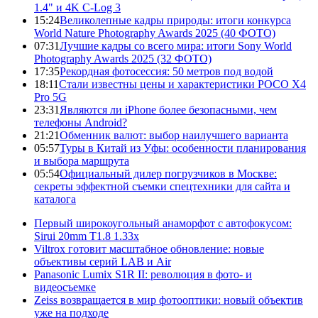
1.4" и 4K C-Log 3
15:24
Великолепные кадры природы: итоги конкурса
World Nature Photography Awards 2025 (40 ФОТО)
07:31
Лучшие кадры со всего мира: итоги Sony World
Photography Awards 2025 (32 ФОТО)
17:35
Рекордная фотосессия: 50 метров под водой
18:11
Стали известны цены и характеристики POCO X4
Pro 5G
23:31
Являются ли iPhone более безопасными, чем
телефоны Android?
21:21
Обменник валют: выбор наилучшего варианта
05:57
Туры в Китай из Уфы: особенности планирования
и выбора маршрута
05:54
Официальный дилер погрузчиков в Москве:
секреты эффектной съемки спецтехники для сайта и
каталога
Первый широкоугольный анаморфот с автофокусом:
Sirui 20mm T1.8 1.33x
Viltrox готовит масштабное обновление: новые
объективы серий LAB и Air
Panasonic Lumix S1R II: революция в фото- и
видеосъемке
Zeiss возвращается в мир фотооптики: новый объектив
уже на подходе