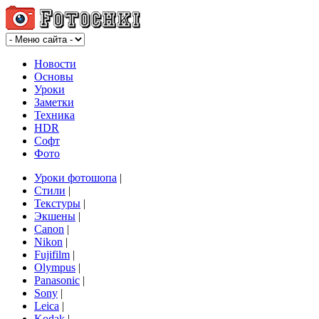
Новости
Основы
Уроки
Заметки
Техника
HDR
Софт
Фото
Уроки фотошопа
|
Стили
|
Текстуры
|
Экшены
|
Canon
|
Nikon
|
Fujifilm
|
Olympus
|
Panasonic
|
Sony
|
Leica
|
Kodak
|