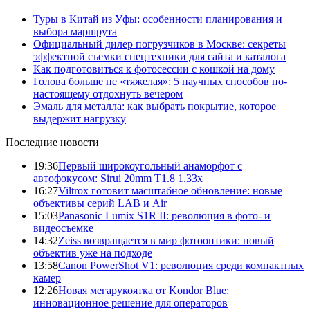
Туры в Китай из Уфы: особенности планирования и
выбора маршрута
Официальный дилер погрузчиков в Москве: секреты
эффектной съемки спецтехники для сайта и каталога
Как подготовиться к фотосессии с кошкой на дому
Голова больше не «тяжелая»: 5 научных способов по-
настоящему отдохнуть вечером
Эмаль для металла: как выбрать покрытие, которое
выдержит нагрузку
Последние новости
19:36
Первый широкоугольный анаморфот с
автофокусом: Sirui 20mm T1.8 1.33x
16:27
Viltrox готовит масштабное обновление: новые
объективы серий LAB и Air
15:03
Panasonic Lumix S1R II: революция в фото- и
видеосъемке
14:32
Zeiss возвращается в мир фотооптики: новый
объектив уже на подходе
13:58
Canon PowerShot V1: революция среди компактных
камер
12:26
Новая мегарукоятка от Kondor Blue:
инновационное решение для операторов