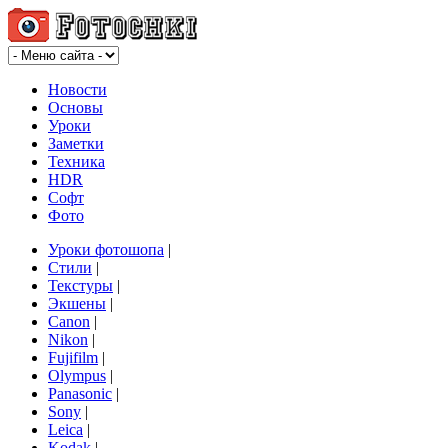
Новости
Основы
Уроки
Заметки
Техника
HDR
Софт
Фото
Уроки фотошопа
|
Стили
|
Текстуры
|
Экшены
|
Canon
|
Nikon
|
Fujifilm
|
Olympus
|
Panasonic
|
Sony
|
Leica
|
Kodak
|