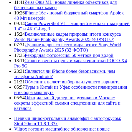
11:41
Zeiss Otus ML: новая линейка объективов для
беззеркальных камер
10:26
iPhone 16e - новый бюджетный смартфон Apple с
48 Мп камерой
09:14
Canon PowerShot V1 – мощный компакт с матрицей
1.4" и 4K C-Log 3
15:24
Великолепные кадры природы: итоги конкурса
World Nature Photography Awards 2025 (40 ФОТО)
07:31
Лучшие кадры со всего мира: итоги Sony World
Photography Awards 2025 (32 ФОТО)
17:35
Рекордная фотосессия: 50 метров под водой
18:11
Стали известны цены и характеристики POCO X4
Pro 5G
23:31
Являются ли iPhone более безопасными, чем
телефоны Android?
21:21
Обменник валют: выбор наилучшего варианта
05:57
Туры в Китай из Уфы: особенности планирования
и выбора маршрута
05:54
Официальный дилер погрузчиков в Москве:
секреты эффектной съемки спецтехники для сайта и
каталога
Первый широкоугольный анаморфот с автофокусом:
Sirui 20mm T1.8 1.33x
Viltrox готовит масштабное обновление: новые