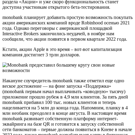
раздела «Акции» и уже скоро функциональность станет
доступна участникам открытого бета-тестирования.
monobank планирует добавить простую возможность покупать
акции американских компаний вроде Robinhood осенью 2021
года. Однако переговоры с американской площадкой
Interactive Brokers закончились неудачей, в ноябре нам
сообщили, что акции появятся в первом квартале 2022 года.
Кстати, акции Apple в это время – вот-вот капитализация
компания достигнет 3 трлн долларов.
Накануне соучредитель monobank также отметил еще одно
веское достижение — на фоне запуска «Поддержка»
(monobank первым начал выплачивать «ководную» тысячу)
приложение прошло рубеж в 4,9 млн клиентов. За пять дней
monobank прибавил 100 тыс. новых клиентов и теперь
нацеливается на 5 млн до конца года. Напомним, планку в 4
млн необанк преодолел в конце августа. В настоящее время
monobank развивает собственную платформу интернет-
эквайринга на базе QR и готовится к запуску собственной
сети банкоматов – первые должны появиться в Киеве в начале
2022 года. также monobank разрабатывает карту в биткоинах,