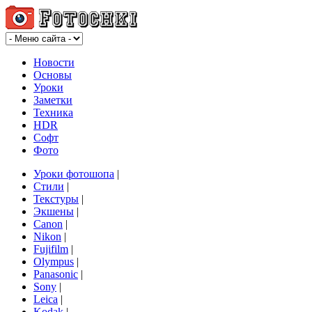
Новости
Основы
Уроки
Заметки
Техника
HDR
Софт
Фото
Уроки фотошопа
|
Стили
|
Текстуры
|
Экшены
|
Canon
|
Nikon
|
Fujifilm
|
Olympus
|
Panasonic
|
Sony
|
Leica
|
Kodak
|