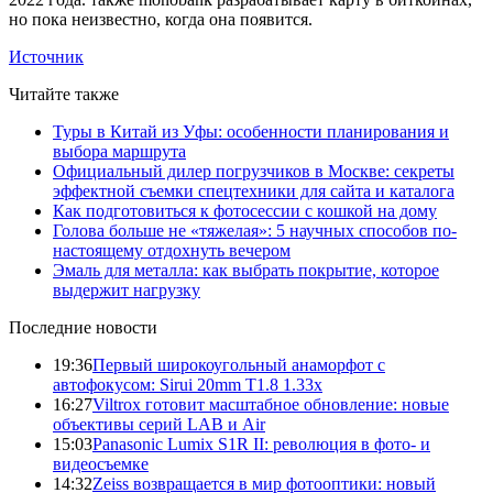
но пока неизвестно, когда она появится.
Источник
Читайте также
Туры в Китай из Уфы: особенности планирования и
выбора маршрута
Официальный дилер погрузчиков в Москве: секреты
эффектной съемки спецтехники для сайта и каталога
Как подготовиться к фотосессии с кошкой на дому
Голова больше не «тяжелая»: 5 научных способов по-
настоящему отдохнуть вечером
Эмаль для металла: как выбрать покрытие, которое
выдержит нагрузку
Последние новости
19:36
Первый широкоугольный анаморфот с
автофокусом: Sirui 20mm T1.8 1.33x
16:27
Viltrox готовит масштабное обновление: новые
объективы серий LAB и Air
15:03
Panasonic Lumix S1R II: революция в фото- и
видеосъемке
14:32
Zeiss возвращается в мир фотооптики: новый