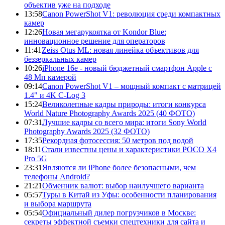
объектив уже на подходе
13:58
Canon PowerShot V1: революция среди компактных
камер
12:26
Новая мегарукоятка от Kondor Blue:
инновационное решение для операторов
11:41
Zeiss Otus ML: новая линейка объективов для
беззеркальных камер
10:26
iPhone 16e - новый бюджетный смартфон Apple с
48 Мп камерой
09:14
Canon PowerShot V1 – мощный компакт с матрицей
1.4" и 4K C-Log 3
15:24
Великолепные кадры природы: итоги конкурса
World Nature Photography Awards 2025 (40 ФОТО)
07:31
Лучшие кадры со всего мира: итоги Sony World
Photography Awards 2025 (32 ФОТО)
17:35
Рекордная фотосессия: 50 метров под водой
18:11
Стали известны цены и характеристики POCO X4
Pro 5G
23:31
Являются ли iPhone более безопасными, чем
телефоны Android?
21:21
Обменник валют: выбор наилучшего варианта
05:57
Туры в Китай из Уфы: особенности планирования
и выбора маршрута
05:54
Официальный дилер погрузчиков в Москве:
секреты эффектной съемки спецтехники для сайта и