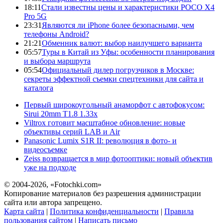
18:11
Стали известны цены и характеристики POCO X4
Pro 5G
23:31
Являются ли iPhone более безопасными, чем
телефоны Android?
21:21
Обменник валют: выбор наилучшего варианта
05:57
Туры в Китай из Уфы: особенности планирования
и выбора маршрута
05:54
Официальный дилер погрузчиков в Москве:
секреты эффектной съемки спецтехники для сайта и
каталога
Первый широкоугольный анаморфот с автофокусом:
Sirui 20mm T1.8 1.33x
Viltrox готовит масштабное обновление: новые
объективы серий LAB и Air
Panasonic Lumix S1R II: революция в фото- и
видеосъемке
Zeiss возвращается в мир фотооптики: новый объектив
уже на подходе
© 2004-2026, «Fotochki.com»
Копирование материалов без разрешения администрации
сайта или автора запрещено.
Карта сайта
|
Политика конфиденциальности
|
Правила
пользования сайтом
|
Написать письмо