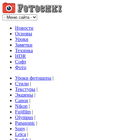
Новости
Основы
Уроки
Заметки
Техника
HDR
Софт
Фото
Уроки фотошопа
|
Стили
|
Текстуры
|
Экшены
|
Canon
|
Nikon
|
Fujifilm
|
Olympus
|
Panasonic
|
Sony
|
Leica
|
Kodak
|