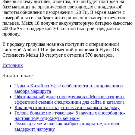
Завершая тему дисплея, отметим, что он будет построен на
базе матрицы на органических светодиодах с поддержкой
частоты обновления изображения 120 Гц. В экран вместе с
камерой для селфи будет интегрирован и сканер отпечатков
пальцев. Meizu 18 получит аккумуляторную батарею ёмкостью
4000 мАч с поддержкой 30-ваттной быстрой зарядкой по
проводу.
В продажу грядущая новинка поступит с операционной
системой Android 11 и фирменной прошивкой Flyme OS.
Стоимость Meizu 18 стартует с отметки 570 долларов.
Источник
Читайте также
Туры в Китай из Уфы: особенности планирования и
выбора маршрута
Официальный дилер погрузчиков в Москве: секреты
эффектной съемки спецтехники для сайта и каталога
Как подготовиться к фотосессии с кошкой на дому
Голова больше не «тяжелая»: 5 научных способов по-
настоящему отдохнуть вечером
Эмаль для металла: как выбрать покрытие, которое
выдержит нагрузку