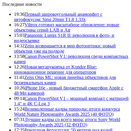
Последние новости
19:36
Первый широкоугольный анаморфот с
автофокусом: Sirui 20mm T1.8 1.33x
16:27
Viltrox готовит масштабное обновление: новые
объективы серий LAB и Air
15:03
Panasonic Lumix S1R II: революция в фото- и
видеосъемке
14:32
Zeiss возвращается в мир фотооптики: новый
объектив уже на подходе
13:58
Canon PowerShot V1: революция среди компактных
камер
12:26
Новая мегарукоятка от Kondor Blue:
инновационное решение для операторов
11:41
Zeiss Otus ML: новая линейка объективов для
беззеркальных камер
10:26
iPhone 16e - новый бюджетный смартфон Apple с
48 Мп камерой
09:14
Canon PowerShot V1 – мощный компакт с матрицей
1.4" и 4K C-Log 3
15:24
Великолепные кадры природы: итоги конкурса
World Nature Photography Awards 2025 (40 ФОТО)
07:31
Лучшие кадры со всего мира: итоги Sony World
Photography Awards 2025 (32 ФОТО)
17:35
Рекордная фотосессия: 50 метров под водой