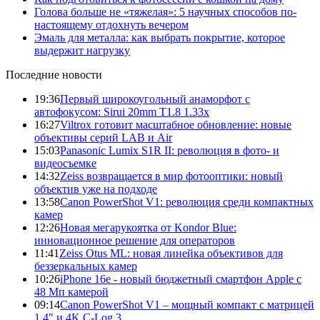
Голова больше не «тяжелая»: 5 научных способов по-
настоящему отдохнуть вечером
Эмаль для металла: как выбрать покрытие, которое
выдержит нагрузку
Последние новости
19:36
Первый широкоугольный анаморфот с
автофокусом: Sirui 20mm T1.8 1.33x
16:27
Viltrox готовит масштабное обновление: новые
объективы серий LAB и Air
15:03
Panasonic Lumix S1R II: революция в фото- и
видеосъемке
14:32
Zeiss возвращается в мир фотооптики: новый
объектив уже на подходе
13:58
Canon PowerShot V1: революция среди компактных
камер
12:26
Новая мегарукоятка от Kondor Blue:
инновационное решение для операторов
11:41
Zeiss Otus ML: новая линейка объективов для
беззеркальных камер
10:26
iPhone 16e - новый бюджетный смартфон Apple с
48 Мп камерой
09:14
Canon PowerShot V1 – мощный компакт с матрицей
1.4" и 4K C-Log 3