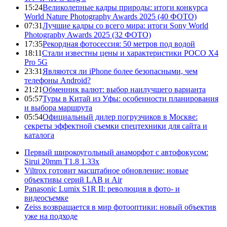
15:24
Великолепные кадры природы: итоги конкурса
World Nature Photography Awards 2025 (40 ФОТО)
07:31
Лучшие кадры со всего мира: итоги Sony World
Photography Awards 2025 (32 ФОТО)
17:35
Рекордная фотосессия: 50 метров под водой
18:11
Стали известны цены и характеристики POCO X4
Pro 5G
23:31
Являются ли iPhone более безопасными, чем
телефоны Android?
21:21
Обменник валют: выбор наилучшего варианта
05:57
Туры в Китай из Уфы: особенности планирования
и выбора маршрута
05:54
Официальный дилер погрузчиков в Москве:
секреты эффектной съемки спецтехники для сайта и
каталога
Первый широкоугольный анаморфот с автофокусом:
Sirui 20mm T1.8 1.33x
Viltrox готовит масштабное обновление: новые
объективы серий LAB и Air
Panasonic Lumix S1R II: революция в фото- и
видеосъемке
Zeiss возвращается в мир фотооптики: новый объектив
уже на подходе