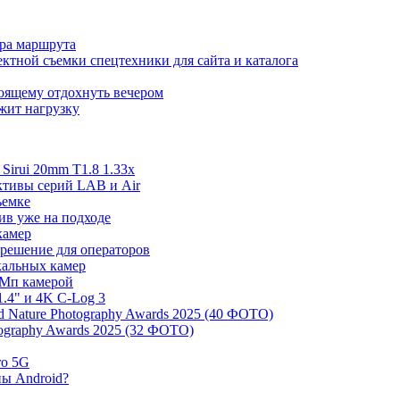
ора маршрута
ктной съемки спецтехники для сайта и каталога
тоящему отдохнуть вечером
ржит нагрузку
irui 20mm T1.8 1.33x
ективы серий LAB и Air
ъемке
ив уже на подходе
камер
 решение для операторов
ркальных камер
 Мп камерой
.4" и 4K C-Log 3
 Nature Photography Awards 2025 (40 ФОТО)
tography Awards 2025 (32 ФОТО)
ro 5G
ны Android?