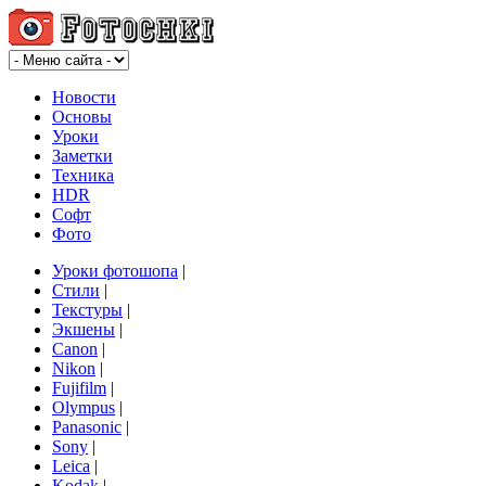
Новости
Основы
Уроки
Заметки
Техника
HDR
Софт
Фото
Уроки фотошопа
|
Стили
|
Текстуры
|
Экшены
|
Canon
|
Nikon
|
Fujifilm
|
Olympus
|
Panasonic
|
Sony
|
Leica
|
Kodak
|