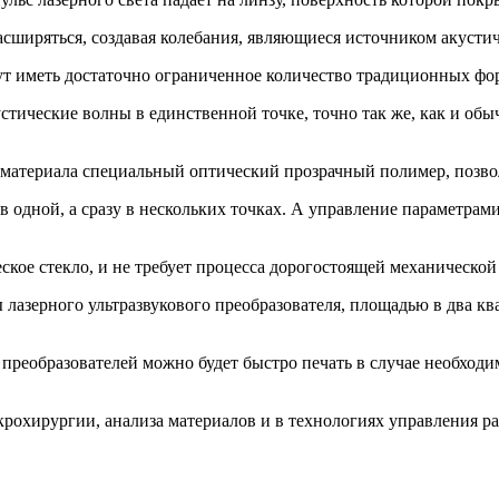
асширяться, создавая колебания, являющиеся источником акусти
т иметь достаточно ограниченное количество традиционных фор
кустические волны в единственной точке, точно так же, как и об
е материала специальный оптический прозрачный полимер, позв
 одной, а сразу в нескольких точках. А управление параметрами
ское стекло, и не требует процесса дорогостоящей механической
ы лазерного ультразвукового преобразователя, площадью в два к
 преобразователей можно будет быстро печать в случае необход
микрохирургии, анализа материалов и в технологиях управления