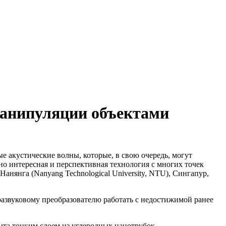
 манипуляции объектами
е акустические волны, которые, в свою очередь, могут
о интересная и перспективная технология с многих точек
анянга (Nanyang Technological University, NTU), Сингапур,
развуковому преобразователю работать с недостижимой ранее
рыта тонким слоем из углеродных нанотрубок.