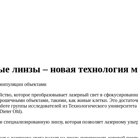
ные линзы – новая технология
ойство, которое преобразовывает лазерный свет в сфокусированны
ошечными объектами, такими, как живые клетки. Это достаточн
аботе группы исследователей из Технологического университета Н
ieter Ohl).
 специализированную линзу, которая позволяет лазерному ульт
льс лазерного света падает на линзу, поверхность которой пок