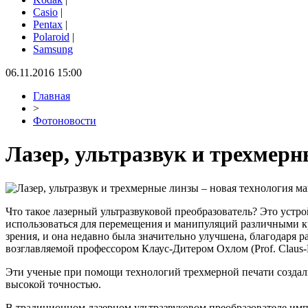
Casio
|
Pentax
|
Polaroid
|
Samsung
06.11.2016 15:00
Главная
>
Фотоновости
Лазер, ультразвук и трехмер
Что такое лазерный ультразвуковой преобразователь? Это устр
использоваться для перемещения и манипуляций различными кр
зрения, и она недавно была значительно улучшена, благодаря р
возглавляемой профессором Клаус-Дитером Охлом (Prof. Claus-D
Эти ученые при помощи технологий трехмерной печати создали
высокой точностью.
В традиционном лазерном ультразвуковом преобразователе импу