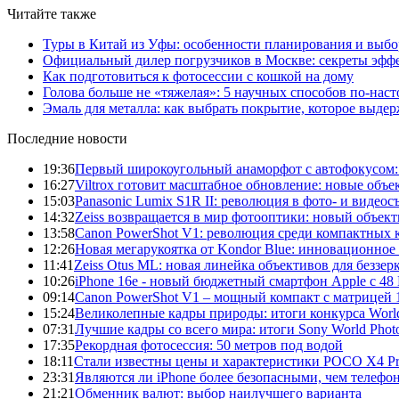
Читайте также
Туры в Китай из Уфы: особенности планирования и выб
Официальный дилер погрузчиков в Москве: секреты эффе
Как подготовиться к фотосессии с кошкой на дому
Голова больше не «тяжелая»: 5 научных способов по-нас
Эмаль для металла: как выбрать покрытие, которое выде
Последние новости
19:36
Первый широкоугольный анаморфот с автофокусом: S
16:27
Viltrox готовит масштабное обновление: новые объ
15:03
Panasonic Lumix S1R II: революция в фото- и видеос
14:32
Zeiss возвращается в мир фотооптики: новый объект
13:58
Canon PowerShot V1: революция среди компактных 
12:26
Новая мегарукоятка от Kondor Blue: инновационное
11:41
Zeiss Otus ML: новая линейка объективов для беззе
10:26
iPhone 16e - новый бюджетный смартфон Apple с 48
09:14
Canon PowerShot V1 – мощный компакт с матрицей 1
15:24
Великолепные кадры природы: итоги конкурса World
07:31
Лучшие кадры со всего мира: итоги Sony World Pho
17:35
Рекордная фотосессия: 50 метров под водой
18:11
Стали известны цены и характеристики POCO X4 P
23:31
Являются ли iPhone более безопасными, чем телефо
21:21
Обменник валют: выбор наилучшего варианта