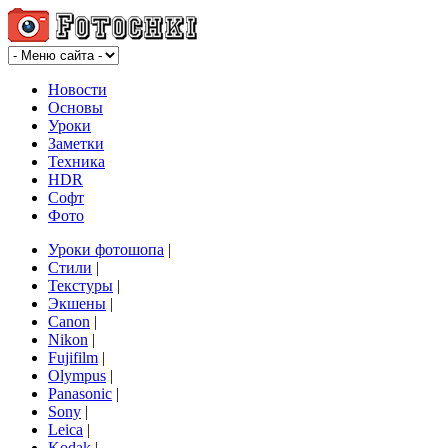
Новости
Основы
Уроки
Заметки
Техника
HDR
Софт
Фото
Уроки фотошопа
|
Стили
|
Текстуры
|
Экшены
|
Canon
|
Nikon
|
Fujifilm
|
Olympus
|
Panasonic
|
Sony
|
Leica
|
Kodak
|