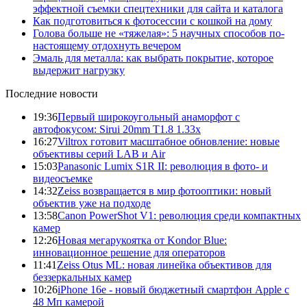
эффектной съемки спецтехники для сайта и каталога
Как подготовиться к фотосессии с кошкой на дому
Голова больше не «тяжелая»: 5 научных способов по-
настоящему отдохнуть вечером
Эмаль для металла: как выбрать покрытие, которое
выдержит нагрузку
Последние новости
19:36
Первый широкоугольный анаморфот с
автофокусом: Sirui 20mm T1.8 1.33x
16:27
Viltrox готовит масштабное обновление: новые
объективы серий LAB и Air
15:03
Panasonic Lumix S1R II: революция в фото- и
видеосъемке
14:32
Zeiss возвращается в мир фотооптики: новый
объектив уже на подходе
13:58
Canon PowerShot V1: революция среди компактных
камер
12:26
Новая мегарукоятка от Kondor Blue:
инновационное решение для операторов
11:41
Zeiss Otus ML: новая линейка объективов для
беззеркальных камер
10:26
iPhone 16e - новый бюджетный смартфон Apple с
48 Мп камерой