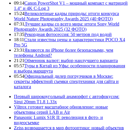
09:14
Canon PowerShot V1 – мощный компакт с матрицей
1.4" и 4K C-Log 3
15:24
Великолепные кадры природы: итоги конкурса
World Nature Photography Awards 2025 (40 ФОТО)
07:31
Лучшие кадры со всего мира: итоги Sony World
Photography Awards 2025 (32 ФОТО)
17:35
Рекордная фотосессия: 50 метров под водой
18:11
Стали известны цены и характеристики POCO X4
Pro 5G
23:31
Являются ли iPhone более безопасными, чем
телефоны Android?
21:21
Обменник валют: выбор наилучшего варианта
05:57
Туры в Китай из Уфы: особенности планирования
и выбора маршрута
05:54
Официальный дилер погрузчиков в Москве:
секреты эффектной съемки спецтехники для сайта и
каталога
Первый широкоугольный анаморфот с автофокусом:
Sirui 20mm T1.8 1.33x
Viltrox готовит масштабное обновление: новые
объективы серий LAB и Air
Panasonic Lumix S1R II: революция в фото- и
видеосъемке
Zeiss возвращается в мир фотооптики: новый объектив