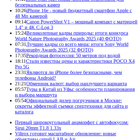
беззеркальных камер
10:26
iPhone 16e - новый бюджетный смартфон Apple с
48 Мп камерой
09:14
Canon PowerShot V1 – мощный компакт с матрицей
1.4" и 4K C-Log 3
15:24
Великолепные кадры природы: итоги конкурса
World Nature Photography Awards 2025 (40 ФОТО)
07:31
Лучшие кадры со всего мира: итоги Sony World
Photography Awards 2025 (32 ФОТО)
17:35
Рекордная фотосессия: 50 метров под водой
18:11
Стали известны цены и характеристики POCO X4
Pro 5G
23:31
Являются ли iPhone более безопасными, чем
телефоны Android?
21:21
Обменник валют: выбор наилучшего варианта
05:57
Туры в Китай из Уфы: особенности планирования
и выбора маршрута
05:54
Официальный дилер погрузчиков в Москве:
секреты эффектной съемки спецтехники для сайта и
каталога
Первый широкоугольный анаморфот с автофокусом:
Sirui 20mm T1.8 1.33x
Viltrox готовит масштабное обновление: новые
объективы серий LAB и Air