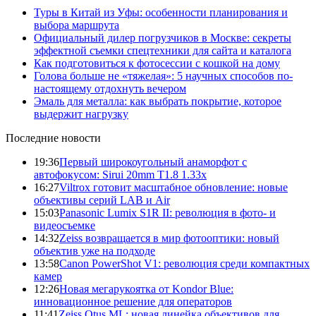
Туры в Китай из Уфы: особенности планирования и
выбора маршрута
Официальный дилер погрузчиков в Москве: секреты
эффектной съемки спецтехники для сайта и каталога
Как подготовиться к фотосессии с кошкой на дому
Голова больше не «тяжелая»: 5 научных способов по-
настоящему отдохнуть вечером
Эмаль для металла: как выбрать покрытие, которое
выдержит нагрузку
Последние новости
19:36
Первый широкоугольный анаморфот с
автофокусом: Sirui 20mm T1.8 1.33x
16:27
Viltrox готовит масштабное обновление: новые
объективы серий LAB и Air
15:03
Panasonic Lumix S1R II: революция в фото- и
видеосъемке
14:32
Zeiss возвращается в мир фотооптики: новый
объектив уже на подходе
13:58
Canon PowerShot V1: революция среди компактных
камер
12:26
Новая мегарукоятка от Kondor Blue:
инновационное решение для операторов
11:41
Zeiss Otus ML: новая линейка объективов для