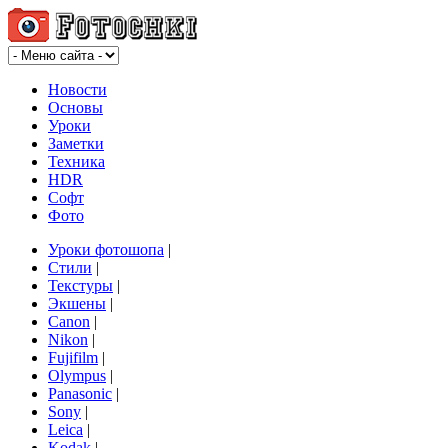
Новости
Основы
Уроки
Заметки
Техника
HDR
Софт
Фото
Уроки фотошопа
|
Стили
|
Текстуры
|
Экшены
|
Canon
|
Nikon
|
Fujifilm
|
Olympus
|
Panasonic
|
Sony
|
Leica
|
Kodak
|