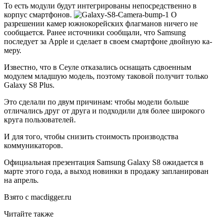
То есть модули будут интегрированы непосредственно в
корпус смартфонов.
О
разрешении камер южнокорейских флагманов ничего не
сообщается. Ранее источники сообщали, что Samsung
последует за Apple и сделает в своем смарт­фоне двой­ную ка­
ме­ру.
Известно, что в Сеуле отказались оснащать сдвоенным
модулем младшую модель, поэтому таковой получит только
Galaxy S8 Plus.
Это сделали по двум причинам: чтобы модели больше
отличались друг от друга и подходили для более широкого
круга пользователей.
И для того, чтобы снизить стоимость производства
коммуникаторов.
Официальная презентация Samsung Galaxy S8 ожидается в
марте этого года, а выход новинки в продажу запланирован
на апрель.
Взято с macdigger.ru
Читайте также