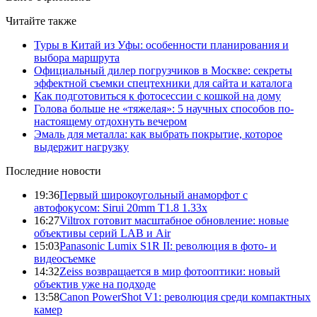
Читайте также
Туры в Китай из Уфы: особенности планирования и
выбора маршрута
Официальный дилер погрузчиков в Москве: секреты
эффектной съемки спецтехники для сайта и каталога
Как подготовиться к фотосессии с кошкой на дому
Голова больше не «тяжелая»: 5 научных способов по-
настоящему отдохнуть вечером
Эмаль для металла: как выбрать покрытие, которое
выдержит нагрузку
Последние новости
19:36
Первый широкоугольный анаморфот с
автофокусом: Sirui 20mm T1.8 1.33x
16:27
Viltrox готовит масштабное обновление: новые
объективы серий LAB и Air
15:03
Panasonic Lumix S1R II: революция в фото- и
видеосъемке
14:32
Zeiss возвращается в мир фотооптики: новый
объектив уже на подходе
13:58
Canon PowerShot V1: революция среди компактных
камер