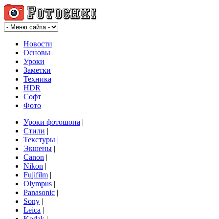
Новости
Основы
Уроки
Заметки
Техника
HDR
Софт
Фото
Уроки фотошопа
|
Стили
|
Текстуры
|
Экшены
|
Canon
|
Nikon
|
Fujifilm
|
Olympus
|
Panasonic
|
Sony
|
Leica
|
Kodak
|