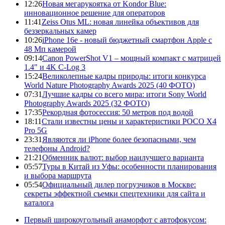
12:26
Новая мегарукоятка от Kondor Blue:
инновационное решение для операторов
11:41
Zeiss Otus ML: новая линейка объективов для
беззеркальных камер
10:26
iPhone 16e - новый бюджетный смартфон Apple с
48 Мп камерой
09:14
Canon PowerShot V1 – мощный компакт с матрицей
1.4" и 4K C-Log 3
15:24
Великолепные кадры природы: итоги конкурса
World Nature Photography Awards 2025 (40 ФОТО)
07:31
Лучшие кадры со всего мира: итоги Sony World
Photography Awards 2025 (32 ФОТО)
17:35
Рекордная фотосессия: 50 метров под водой
18:11
Стали известны цены и характеристики POCO X4
Pro 5G
23:31
Являются ли iPhone более безопасными, чем
телефоны Android?
21:21
Обменник валют: выбор наилучшего варианта
05:57
Туры в Китай из Уфы: особенности планирования
и выбора маршрута
05:54
Официальный дилер погрузчиков в Москве:
секреты эффектной съемки спецтехники для сайта и
каталога
Первый широкоугольный анаморфот с автофокусом: