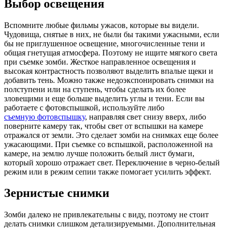
Выбор освещения
Вспомните любые фильмы ужасов, которые вы видели.
Чудовища, снятые в них, не были бы такими ужасными, если
бы не приглушенное освещение, многочисленные тени и
общая гнетущая атмосфера. Поэтому не ищите мягкого света
при съемке зомби. Жесткое направленное освещения и
высокая контрастность позволяют выделить впалые щеки и
добавить тень. Можно также недоэкспонировать снимки на
полступени или на ступень, чтобы сделать их более
зловещими и еще больше выделить углы и тени. Если вы
работаете с фотовспышкой, используйте либо
съемную фотовспышку
, направляя свет снизу вверх, либо
поверните камеру так, чтобы свет от вспышки на камере
отражался от земли. Это сделает зомби на снимках еще более
ужасающими. При съемке со вспышкой, расположенной на
камере, на землю лучше положить белый лист бумаги,
который хорошо отражает свет. Переключение в черно-белый
режим или в режим сепии также помогает усилить эффект.
Зернистые снимки
Зомби далеко не привлекательны с виду, поэтому не стоит
делать снимки слишком детализируемыми. Дополнительная