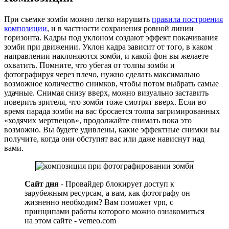
При съемке зомби можно легко нарушать
правила построения
композиции
, и в частности сохранения ровной линии
горизонта. Кадры под уклоном создают эффект покачивания
зомби при движении. Уклон кадра зависит от того, в каком
направлении наклоняются зомби, и какой фон вы желаете
охватить. Помните, что убегая от толпы зомби и
фотографируя через плечо, нужно сделать максимально
возможное количество снимков, чтобы потом выбрать самые
удачные. Снимая снизу вверх, можно визуально заставить
поверить зрителя, что зомби тоже смотрят вверх. Если во
время парада зомби на вас бросается толпа загримированных
«ходячих мертвецов», продолжайте снимать пока это
возможно. Вы будете удивлены, какие эффектные снимки вы
получите, когда они обступят вас или даже нависнут над
вами.
Сайт дня
- Провайдер блокирует доступ к
зарубежным ресурсам, а вам, как фотографу он
жизненно необходим? Вам поможет vpn, с
принципами работы которого можно ознакомиться
на этом сайте - vemeo.com