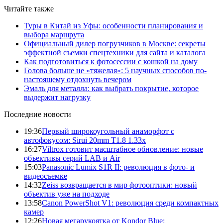
Читайте также
Туры в Китай из Уфы: особенности планирования и
выбора маршрута
Официальный дилер погрузчиков в Москве: секреты
эффектной съемки спецтехники для сайта и каталога
Как подготовиться к фотосессии с кошкой на дому
Голова больше не «тяжелая»: 5 научных способов по-
настоящему отдохнуть вечером
Эмаль для металла: как выбрать покрытие, которое
выдержит нагрузку
Последние новости
19:36
Первый широкоугольный анаморфот с
автофокусом: Sirui 20mm T1.8 1.33x
16:27
Viltrox готовит масштабное обновление: новые
объективы серий LAB и Air
15:03
Panasonic Lumix S1R II: революция в фото- и
видеосъемке
14:32
Zeiss возвращается в мир фотооптики: новый
объектив уже на подходе
13:58
Canon PowerShot V1: революция среди компактных
камер
12:26
Новая мегарукоятка от Kondor Blue: