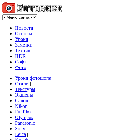
Новости
Основы
Уроки
Заметки
Техника
HDR
Софт
Фото
Уроки фотошопа
|
Стили
|
Текстуры
|
Экшены
|
Canon
|
Nikon
|
Fujifilm
|
Olympus
|
Panasonic
|
Sony
|
Leica
|
Kodak
|