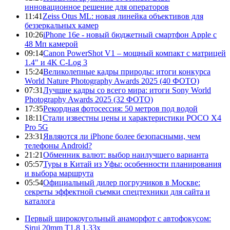
инновационное решение для операторов
11:41
Zeiss Otus ML: новая линейка объективов для
беззеркальных камер
10:26
iPhone 16e - новый бюджетный смартфон Apple с
48 Мп камерой
09:14
Canon PowerShot V1 – мощный компакт с матрицей
1.4" и 4K C-Log 3
15:24
Великолепные кадры природы: итоги конкурса
World Nature Photography Awards 2025 (40 ФОТО)
07:31
Лучшие кадры со всего мира: итоги Sony World
Photography Awards 2025 (32 ФОТО)
17:35
Рекордная фотосессия: 50 метров под водой
18:11
Стали известны цены и характеристики POCO X4
Pro 5G
23:31
Являются ли iPhone более безопасными, чем
телефоны Android?
21:21
Обменник валют: выбор наилучшего варианта
05:57
Туры в Китай из Уфы: особенности планирования
и выбора маршрута
05:54
Официальный дилер погрузчиков в Москве:
секреты эффектной съемки спецтехники для сайта и
каталога
Первый широкоугольный анаморфот с автофокусом:
Sirui 20mm T1.8 1.33x