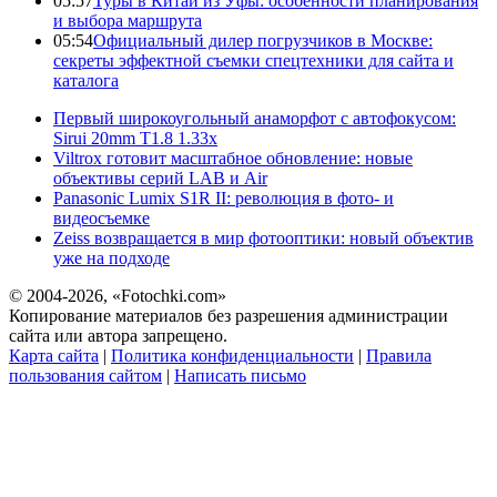
05:57
Туры в Китай из Уфы: особенности планирования
и выбора маршрута
05:54
Официальный дилер погрузчиков в Москве:
секреты эффектной съемки спецтехники для сайта и
каталога
Первый широкоугольный анаморфот с автофокусом:
Sirui 20mm T1.8 1.33x
Viltrox готовит масштабное обновление: новые
объективы серий LAB и Air
Panasonic Lumix S1R II: революция в фото- и
видеосъемке
Zeiss возвращается в мир фотооптики: новый объектив
уже на подходе
© 2004-2026, «Fotochki.com»
Копирование материалов без разрешения администрации
сайта или автора запрещено.
Карта сайта
|
Политика конфиденциальности
|
Правила
пользования сайтом
|
Написать письмо