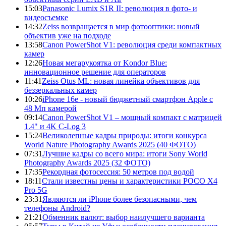
15:03
Panasonic Lumix S1R II: революция в фото- и
видеосъемке
14:32
Zeiss возвращается в мир фотооптики: новый
объектив уже на подходе
13:58
Canon PowerShot V1: революция среди компактных
камер
12:26
Новая мегарукоятка от Kondor Blue:
инновационное решение для операторов
11:41
Zeiss Otus ML: новая линейка объективов для
беззеркальных камер
10:26
iPhone 16e - новый бюджетный смартфон Apple с
48 Мп камерой
09:14
Canon PowerShot V1 – мощный компакт с матрицей
1.4" и 4K C-Log 3
15:24
Великолепные кадры природы: итоги конкурса
World Nature Photography Awards 2025 (40 ФОТО)
07:31
Лучшие кадры со всего мира: итоги Sony World
Photography Awards 2025 (32 ФОТО)
17:35
Рекордная фотосессия: 50 метров под водой
18:11
Стали известны цены и характеристики POCO X4
Pro 5G
23:31
Являются ли iPhone более безопасными, чем
телефоны Android?
21:21
Обменник валют: выбор наилучшего варианта