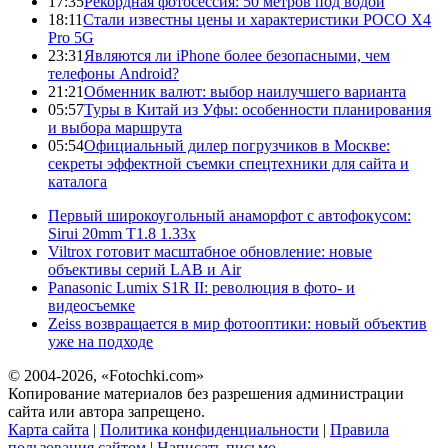
17:35
Рекордная фотосессия: 50 метров под водой
18:11
Стали известны цены и характеристики POCO X4
Pro 5G
23:31
Являются ли iPhone более безопасными, чем
телефоны Android?
21:21
Обменник валют: выбор наилучшего варианта
05:57
Туры в Китай из Уфы: особенности планирования
и выбора маршрута
05:54
Официальный дилер погрузчиков в Москве:
секреты эффектной съемки спецтехники для сайта и
каталога
Первый широкоугольный анаморфот с автофокусом:
Sirui 20mm T1.8 1.33x
Viltrox готовит масштабное обновление: новые
объективы серий LAB и Air
Panasonic Lumix S1R II: революция в фото- и
видеосъемке
Zeiss возвращается в мир фотооптики: новый объектив
уже на подходе
© 2004-2026, «Fotochki.com»
Копирование материалов без разрешения администрации
сайта или автора запрещено.
Карта сайта
|
Политика конфиденциальности
|
Правила
пользования сайтом
|
Написать письмо