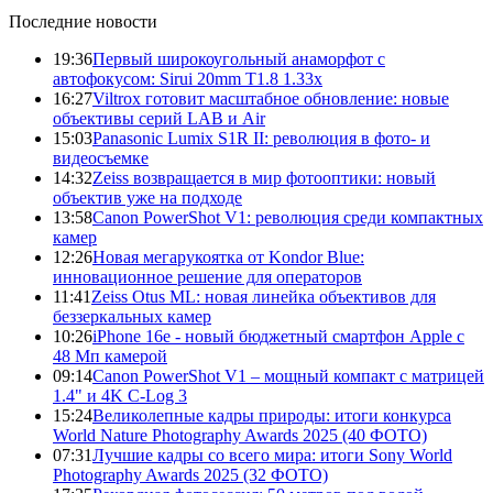
Последние новости
19:36
Первый широкоугольный анаморфот с
автофокусом: Sirui 20mm T1.8 1.33x
16:27
Viltrox готовит масштабное обновление: новые
объективы серий LAB и Air
15:03
Panasonic Lumix S1R II: революция в фото- и
видеосъемке
14:32
Zeiss возвращается в мир фотооптики: новый
объектив уже на подходе
13:58
Canon PowerShot V1: революция среди компактных
камер
12:26
Новая мегарукоятка от Kondor Blue:
инновационное решение для операторов
11:41
Zeiss Otus ML: новая линейка объективов для
беззеркальных камер
10:26
iPhone 16e - новый бюджетный смартфон Apple с
48 Мп камерой
09:14
Canon PowerShot V1 – мощный компакт с матрицей
1.4" и 4K C-Log 3
15:24
Великолепные кадры природы: итоги конкурса
World Nature Photography Awards 2025 (40 ФОТО)
07:31
Лучшие кадры со всего мира: итоги Sony World
Photography Awards 2025 (32 ФОТО)