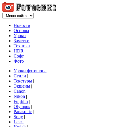
Новости
Основы
Уроки
Заметки
Техника
HDR
Софт
Фото
Уроки фотошопа
|
Стили
|
Текстуры
|
Экшены
|
Canon
|
Nikon
|
Fujifilm
|
Olympus
|
Panasonic
|
Sony
|
Leica
|
Kodak
|