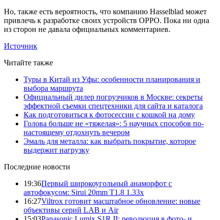
Но, также есть вероятность, что компанию Hasselblad может
привлечь к разработке своих устройств OPPO. Пока ни одна
из сторон не давала официальных комментариев.
Источник
Читайте также
Туры в Китай из Уфы: особенности планирования и
выбора маршрута
Официальный дилер погрузчиков в Москве: секреты
эффектной съемки спецтехники для сайта и каталога
Как подготовиться к фотосессии с кошкой на дому
Голова больше не «тяжелая»: 5 научных способов по-
настоящему отдохнуть вечером
Эмаль для металла: как выбрать покрытие, которое
выдержит нагрузку
Последние новости
19:36
Первый широкоугольный анаморфот с
автофокусом: Sirui 20mm T1.8 1.33x
16:27
Viltrox готовит масштабное обновление: новые
объективы серий LAB и Air
15:03
Panasonic Lumix S1R II: революция в фото- и