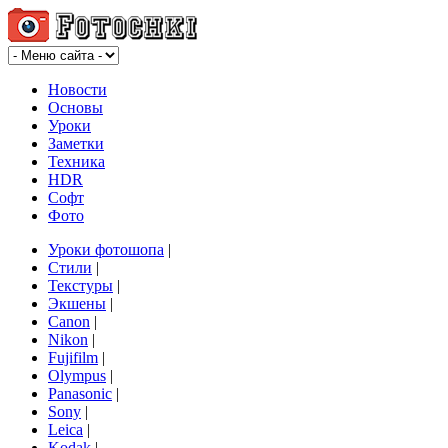
Новости
Основы
Уроки
Заметки
Техника
HDR
Софт
Фото
Уроки фотошопа
|
Стили
|
Текстуры
|
Экшены
|
Canon
|
Nikon
|
Fujifilm
|
Olympus
|
Panasonic
|
Sony
|
Leica
|
Kodak
|