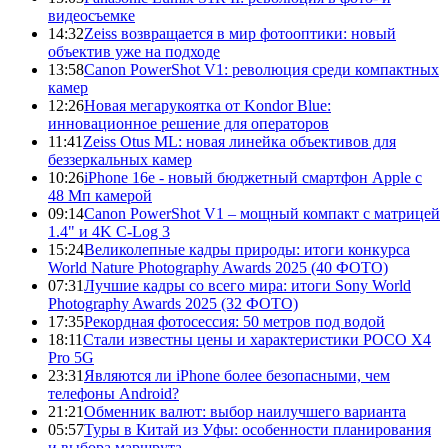
видеосъемке
14:32
Zeiss возвращается в мир фотооптики: новый
объектив уже на подходе
13:58
Canon PowerShot V1: революция среди компактных
камер
12:26
Новая мегарукоятка от Kondor Blue:
инновационное решение для операторов
11:41
Zeiss Otus ML: новая линейка объективов для
беззеркальных камер
10:26
iPhone 16e - новый бюджетный смартфон Apple с
48 Мп камерой
09:14
Canon PowerShot V1 – мощный компакт с матрицей
1.4" и 4K C-Log 3
15:24
Великолепные кадры природы: итоги конкурса
World Nature Photography Awards 2025 (40 ФОТО)
07:31
Лучшие кадры со всего мира: итоги Sony World
Photography Awards 2025 (32 ФОТО)
17:35
Рекордная фотосессия: 50 метров под водой
18:11
Стали известны цены и характеристики POCO X4
Pro 5G
23:31
Являются ли iPhone более безопасными, чем
телефоны Android?
21:21
Обменник валют: выбор наилучшего варианта
05:57
Туры в Китай из Уфы: особенности планирования
и выбора маршрута