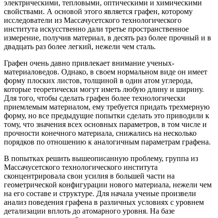
электрическими, тепловыми, оптическими и химическими
свойствами. А основой этого является графен, которому
исследователи из Массачусетского технологического
института искусственно дали третье пространственное
измерение, получив материал, в десять раз более прочный и в
двадцать раз более легкий, нежели чем сталь.
Графен очень давно привлекает внимание ученых-
материаловедов. Однако, в своем нормальном виде он имеет
форму плоских листов, толщиной в один атом углерода,
которые теоретически могут иметь любую длину и ширину.
Для того, чтобы сделать графен более технологически
приемлемым материалом, ему требуется придать трехмерную
форму, но все предыдущие попытки сделать это приводили к
тому, что значения всех основных параметров, в том числе и
прочности конечного материала, снижались на несколько
порядков по отношению к аналогичным параметрам графена.
В попытках решить вышеописанную проблему, группа из
Массачусетского технологического института
сконцентрировала свои усилия в большей части на
геометрической конфигурации нового материала, нежели чем
на его составе и структуре. Для начала ученые произвели
анализ поведения графена в различных условиях с уровнем
детализации вплоть до атомарного уровня. На базе