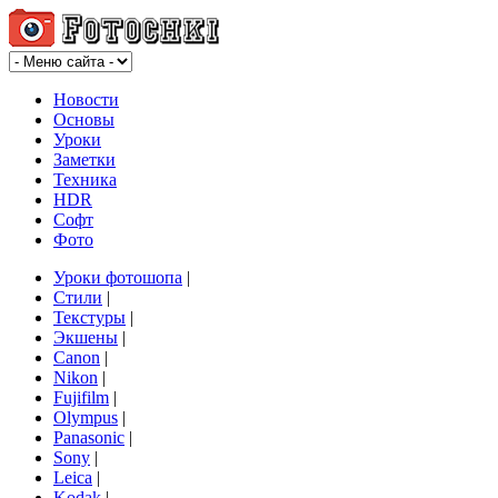
Новости
Основы
Уроки
Заметки
Техника
HDR
Софт
Фото
Уроки фотошопа
|
Стили
|
Текстуры
|
Экшены
|
Canon
|
Nikon
|
Fujifilm
|
Olympus
|
Panasonic
|
Sony
|
Leica
|
Kodak
|