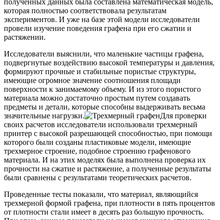
полученных данных была составлена математическая модель,
которая полностью соответствовала результатам
экспериментов. И уже на базе этой модели исследователи
провели изучение поведения графена при его сжатии и
растяжении.
Исследователи выяснили, что маленькие частицы графена,
подвергнутые воздействию высокой температуры и давления,
формируют прочные и стабильные пористые структуры,
имеющие огромное значение соотношения площади
поверхности к занимаемому объему. И из этого пористого
материала можно достаточно простым путем создавать
предметы и детали, которые способны выдерживать весьма
значительные нагрузки.
Для проверки
своих расчетов исследователи использовали трехмерный
принтер с высокой разрешающей способностью, при помощи
которого были созданы пластиковые модели, имеющие
трехмерное строение, подобное строению графенового
материала. И на этих моделях была выполнена проверка их
прочности на сжатие и растяжение, а полученные результаты
были сравнены с результатами теоретических расчетов.
Проведенные тесты показали, что материал, являющийся
трехмерной формой графена, при плотности в пять процентов
от плотности стали имеет в десять раз большую прочность.