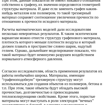
При этом, данные показатели не имеют никакого отношения
собственно к графену, их значения определяются геометрией
структуры материала. И даже если заменить графен каким-
нибудь металлом или полимером, то такой трехмерный
материал сохраняет соотношение увеличения прочности по
отношению к прочности исходного материала.
Расчеты математических моделей дали исследователям
несколько невероятных результатов. К таким экзотическим
вариантам можно отнести структуру графенового материала,
плотность которого меньше плотности воздуха и который
должен плавать в пространстве словно шарик, надутый
гелием. Однако, дальнейшее моделирование показало, что
такой материал будет неминуемо разрушен воздействием
нормального атмосферного давления.
Согласно исследователям, область применения результатов их
работы необычайно широка. Материалы, имеющие
“графеноподобную” трехмерную структуру могут
использоваться для создания объектов из полимеров, бетона и
т.п. При этом, такие объекты будут обладать высокой
прочностью, долговечностью и превосходными
теплоизолирующими свойствами. Кроме этого, пористые
материалы могут выступать в роли электродов “вечных”
аккумуляторных батарей, в качестве катализаторов и