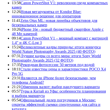
13:58
Canon PowerShot V1: революция среди компактных
камер
12:26
Новая мегарукоятка от Kondor Blue:
инновационное решение для операторов
11:41
Zeiss Otus ML: новая линейка объективов для
беззеркальных камер
10:26
iPhone 16e - новый бюджетный смартфон Apple с
48 Мп камерой
09:14
Canon PowerShot V1 – мощный компакт с матрицей
1.4" и 4K C-Log 3
15:24
Великолепные кадры природы: итоги конкурса
World Nature Photography Awards 2025 (40 ФОТО)
07:31
Лучшие кадры со всего мира: итоги Sony World
Photography Awards 2025 (32 ФОТО)
17:35
Рекордная фотосессия: 50 метров под водой
18:11
Стали известны цены и характеристики POCO X4
Pro 5G
23:31
Являются ли iPhone более безопасными, чем
телефоны Android?
21:21
Обменник валют: выбор наилучшего варианта
05:57
Туры в Китай из Уфы: особенности планирования
и выбора маршрута
05:54
Официальный дилер погрузчиков в Москве:
секреты эффектной съемки спецтехники для сайта и
каталога