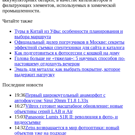
фильтрующих элементов, используемых в химической
промышленности.
Читайте также
Туры в Китай из Уфы: особенности планирования и
выбора маршрута
Официальный дилер погрузчиков в Москве: секреты
эффектной съемки спецтехники для сайта и каталога
Как подготовиться к фотосессии с кошкой на дому
Голова больше не «тяжелая»: 5 научных способов по-
настоящему отдохнуть вечером
Эмаль для металла: как выбрать покрытие, которое
выдержит нагрузку
Последние новости
19:36
Первый широкоугольный анаморфот с
автофокусом: Sirui 20mm T1.8 1.33x
16:27
Viltrox готовит масштабное обновление: новые
объективы серий LAB и Air
15:03
Panasonic Lumix S1R II: революция в фото- и
видеосъемке
14:32
Zeiss возвращается в мир фотооптики: новый
объектив уже на подходе