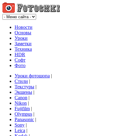
Новости
Основы
Уроки
Заметки
Техника
HDR
Софт
Фото
Уроки фотошопа
|
Стили
|
Текстуры
|
Экшены
|
Canon
|
Nikon
|
Fujifilm
|
Olympus
|
Panasonic
|
Sony
|
Leica
|
Kodak
|