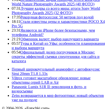
World Nature Photography Awards 2025 (40 ФОТО)
07:31
Лучшие кадры со всего мира: итоги Sony World
Photography Awards 2025 (32 ФОТО)
17:35
Рекордная фотосессия: 50 метров под водой
18:11
Стали известны цены и характеристики POCO X4
Pro 5G
23:31
Являются ли iPhone более безопасными, чем
телефоны Android?
21:21
Обменник валют: выбор наилучшего варианта
05:57
Туры в Китай из Уфы: особенности планирования
и выбора маршрута
05:54
Официальный дилер погрузчиков в Москве:
секреты эффектной съемки спецтехники для сайта и
каталога
Первый широкоугольный анаморфот с автофокусом:
Sirui 20mm T1.8 1.33x
Viltrox готовит масштабное обновление: новые
объективы серий LAB и Air
Panasonic Lumix S1R II: революция в фото- и
видеосъемке
Zeiss возвращается в мир фотооптики: новый объектив
уже на подходе
© 2004-2026, «Fotochki.com»