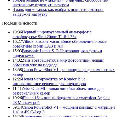
Голова больше не «тяжелая»: 5 научных способов по-
настоящему отдохнуть вечером
Эмаль для металла: как выбрать покрытие, которое
выдержит нагрузку
Последние новости
19:36
Первый широкоугольный анаморфот с
автофокусом: Sirui 20mm T1.8 1.33x
16:27
Viltrox готовит масштабное обновление: новые
объективы серий LAB и Air
15:03
Panasonic Lumix S1R II: революция в фото- и
видеосъемке
14:32
Zeiss возвращается в мир фотооптики: новый
объектив уже на подходе
13:58
Canon PowerShot V1: революция среди компактных
камер
12:26
Новая мегарукоятка от Kondor Blue:
инновационное решение для операторов
11:41
Zeiss Otus ML: новая линейка объективов для
беззеркальных камер
10:26
iPhone 16e - новый бюджетный смартфон Apple с
48 Мп камерой
09:14
Canon PowerShot V1 – мощный компакт с матрицей
1.4" и 4K C-Log 3
15:24
Великолепные кадры природы: итоги конкурса