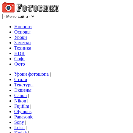
Новости
Основы
Уроки
Заметки
Техника
HDR
Софт
Фото
Уроки фотошопа
|
Стили
|
Текстуры
|
Экшены
|
Canon
|
Nikon
|
Fujifilm
|
Olympus
|
Panasonic
|
Sony
|
Leica
|
Kodak
|