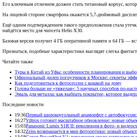
Его ключевым отличием должен стать титановый корпус, котор
На лицевой стороне смартфона окажется 5,7-дюймовый дисплей 
Ещё одним подтверждением такого предположения стала утечк
найдётся место для чипсета Helio X30.
Базовая версия получит 4 ГБ оперативной памяти и 64 ГБ — встр
Признаться, подобные характеристики выглядят слегка фантастич
Читайте также
Туры в Китай из Уфы: особенности планирования и выб
Официальный дилер погрузчиков в Москве: секреты эффе
Как подготовиться к фотосессии с кошкой на дому
Голова больше не «тяжелая»: 5 научных способов по-нас
Эмаль для металла: как выбрать покрытие, которое выде
Последние новости
19:36
Первый широкоугольный анаморфот с автофокусом: S
16:27
Viltrox готовит масштабное обновление: новые объ
15:03
Panasonic Lumix S1R II: революция в фото- и видеос
14:32
Zeiss возвращается в мир фотооптики: новый объект
13:58
Canon PowerShot V1: революция среди компактных 