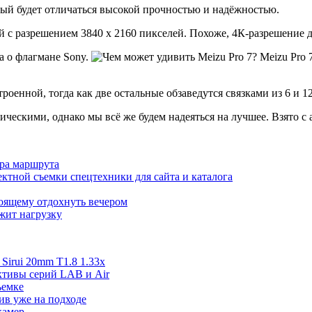
ый будет отличаться высокой прочностью и надёжностью.
с разрешением 3840 х 2160 пикселей. Похоже, 4К-разрешение де
а о флагмане Sony.
Meizu Pro 
оенной, тогда как две остальные обзаведутся связками из 6 и 12
ескими, однако мы всё же будем надеяться на лучшее. Взято с an
ора маршрута
ктной съемки спецтехники для сайта и каталога
тоящему отдохнуть вечером
ржит нагрузку
irui 20mm T1.8 1.33x
ективы серий LAB и Air
ъемке
ив уже на подходе
камер