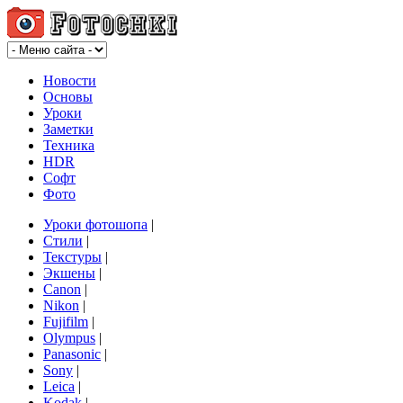
Новости
Основы
Уроки
Заметки
Техника
HDR
Софт
Фото
Уроки фотошопа
|
Стили
|
Текстуры
|
Экшены
|
Canon
|
Nikon
|
Fujifilm
|
Olympus
|
Panasonic
|
Sony
|
Leica
|
Kodak
|