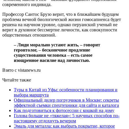
современного индивида.
Профессор Сантос Брузо верит, что в ближайшем будущем
проблема вечной биологической жизни гомосапиенса будет
решена на научном уровне, однако перуанский ученый не
верит в духовное бессмертие личности, как совокупности
общественных отношений.
– Люди морально устают жить, – говорит
геронтолог, – бесконечное продление
существования человека – есть самое
изощренное насилие над личностью.
Взято с vistanews.ru
Читайте также
Туры в Китай из Уфы: особенности планирования и
выбора маршрута
Официальный дилер погрузчиков в Москве: секреты
эффектной съемки спецтехники для сайта и каталога
Как подготовиться к фотосессии с кошкой на дому
Голова больше не «тяжелая»: 5 научных способов по-
настоящему отдохнуть вечером
Эмаль для металла: как выбрать покрытие, которое