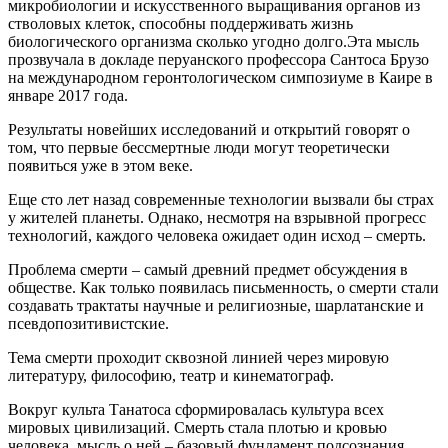
микробиологии и искусственного выращивания органов из
стволовых клеток, способны поддерживать жизнь
биологического организма сколько угодно долго.Эта мысль
прозвучала в докладе перуанского профессора Сантоса Брузо
на международном геронтологическом симпозиуме в Каире в
январе 2017 года.
Результаты новейших исследований и открытий говорят о
том, что первые бессмертные люди могут теоретически
появиться уже в этом веке.
Еще сто лет назад современные технологии вызвали бы страх
у жителей планеты. Однако, несмотря на взрывной прогресс
технологий, каждого человека ожидает один исход – смерть.
Проблема смерти – самый древний предмет обсуждения в
обществе. Как только появилась письменность, о смерти стали
создавать трактаты научные и религиозные, шарлатанские и
псевдопозитивистские.
Тема смерти проходит сквозной линией через мировую
литературу, философию, театр и кинематограф.
Вокруг культа Танатоса сформировалась культура всех
мировых цивилизаций. Смерть стала плотью и кровью
человека, мысль о ней – базовый фундамент подсознания