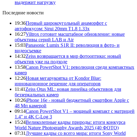
выдержит нагрузку
Последние новости
19:36
Первый широкоугольный анаморфот с
автофокусом: Sirui 20mm T1.8 1.33x
16:27
Viltrox готовит масштабное обновление: новые
объективы серий LAB и Air
15:03
Panasonic Lumix S1R II: революция в фото- и
видеосъемке
14:32
Zeiss возвращается в мир фотооптики: новый
объектив уже на подходе
13:58
Canon PowerShot V1: революция среди компактных
камер
12:26
Новая мегарукоятка от Kondor Blue:
инновационное решение для операторов
11:41
Zeiss Otus ML: новая линейка объективов для
беззеркальных камер
10:26
iPhone 16e - новый бюджетный смартфон Apple с
48 Мп камерой
09:14
Canon PowerShot V1 – мощный компакт с матрицей
1.4" и 4K C-Log 3
15:24
Великолепные кадры природы: итоги конкурса
World Nature Photography Awards 2025 (40 ФОТО)
07:31
Лучшие кадры со всего мира: итоги Sony World