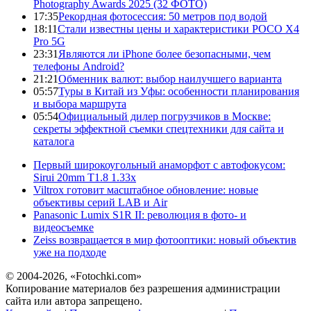
Photography Awards 2025 (32 ФОТО)
17:35
Рекордная фотосессия: 50 метров под водой
18:11
Стали известны цены и характеристики POCO X4
Pro 5G
23:31
Являются ли iPhone более безопасными, чем
телефоны Android?
21:21
Обменник валют: выбор наилучшего варианта
05:57
Туры в Китай из Уфы: особенности планирования
и выбора маршрута
05:54
Официальный дилер погрузчиков в Москве:
секреты эффектной съемки спецтехники для сайта и
каталога
Первый широкоугольный анаморфот с автофокусом:
Sirui 20mm T1.8 1.33x
Viltrox готовит масштабное обновление: новые
объективы серий LAB и Air
Panasonic Lumix S1R II: революция в фото- и
видеосъемке
Zeiss возвращается в мир фотооптики: новый объектив
уже на подходе
© 2004-2026, «Fotochki.com»
Копирование материалов без разрешения администрации
сайта или автора запрещено.