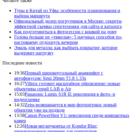
Читайте также
Туры в Китай из Уфы: особенности планирования и
выбора маршрута
Официальный дилер погрузчиков в Москве: секреты
эффектной съемки спецтехники для сайта и каталога
Как подготовиться к фотосессии с кошкой на дому
Голова больше не «тяжелая»: 5 научных способов по-
настоящему отдохнуть вечером
Эмаль для металла: как выбрать покрытие, которое
выдержит нагрузку
Последние новости
19:36
Первый широкоугольный анаморфот с
автофокусом: Sirui 20mm T1.8 1.33x
16:27
Viltrox готовит масштабное обновление: новые
объективы серий LAB и Air
15:03
Panasonic Lumix S1R II: революция в фото- и
видеосъемке
14:32
Zeiss возвращается в мир фотооптики: новый
объектив уже на подходе
13:58
Canon PowerShot V1: революция среди компактных
камер
12:26
Новая мегарукоятка от Kondor Blue:
инновационное решение для операторов