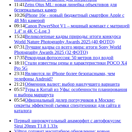
11:41
Zeiss Otus ML: новая линейка объективов для
беззеркальных камер
10:26
iPhone 16e - новый бюджетный смартфон Apple с
48 Мп камерой
09:14
Canon PowerShot V1 – мощный компакт с матрицей
1.4" и 4K C-Log 3
15:24
Великолепные кадры природы: итоги конкурса
World Nature Photography Awards 2025 (40 ФОТО)
07:31
Лучшие кадры со всего мира: итоги Sony World
Photography Awards 2025 (32 ФОТО)
17:35
Рекордная фотосессия: 50 метров под водой
18:11
Стали известны цены и характеристики POCO X4
Pro 5G
23:31
Являются ли iPhone более безопасными, чем
телефоны Android?
21:21
Обменник валют: выбор наилучшего варианта
05:57
Туры в Китай из Уфы: особенности планирования
и выбора маршрута
05:54
Официальный дилер погрузчиков в Москве:
секреты эффектной съемки спецтехники для сайта и
каталога
Первый широкоугольный анаморфот с автофокусом:
Sirui 20mm T1.8 1.33x
Viltrox готовит масштабное обновление: новые