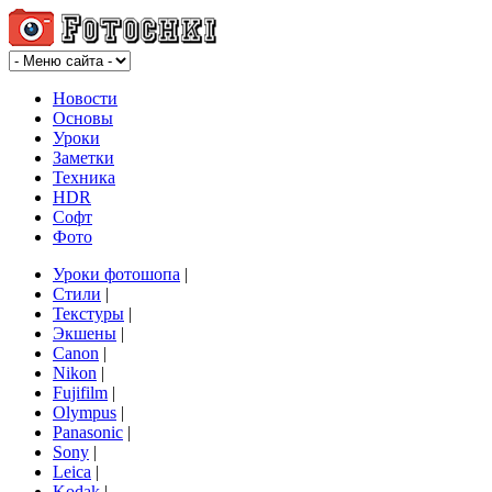
Новости
Основы
Уроки
Заметки
Техника
HDR
Софт
Фото
Уроки фотошопа
|
Стили
|
Текстуры
|
Экшены
|
Canon
|
Nikon
|
Fujifilm
|
Olympus
|
Panasonic
|
Sony
|
Leica
|
Kodak
|