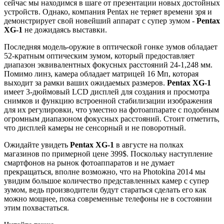
сейчас мы находимся в шаге от презентации новых достойных
устройств. Однако, компания Pentax не теряет времени зря и
демонстрирует свой новейший аппарат с супер зумом -
Pentax
XG-1
не дожидаясь выставки.
Последняя модель-оружие в оптической гонке зумов обладает
52-кратным оптическим зумом, который предоставляет
диапазон эквивалентных фокусных расстояний 24-1,248 мм.
Помимо линз, камера обладает матрицей 16 Мп, которая
выходит за рамки ваших ожидаемых размеров.
Pentax XG-1
имеет 3-дюймовый LCD дисплей для создания и просмотра
снимков и функцию встроенной стабилизации изображения
для их регулировки, что уместно на фотоаппарате с подобным
огромным диапазоном фокусных расстояний. Стоит отметить,
что дисплей камеры не сенсорный и не поворотный.
Ожидайте увидеть
Pentax XG-1
в августе на полках
магазинов по примерной цене 399$. Поскольку наступление
смартфонов на рынок фотоаппаратов и не думает
прекращаться, вполне возможно, что на Photokina 2014 мы
увидим большое количество представленных камер с супер
зумом, ведь производители будут стараться сделать его как
можно мощнее, пока современные телефоны не в состоянии
этим похвастаться.