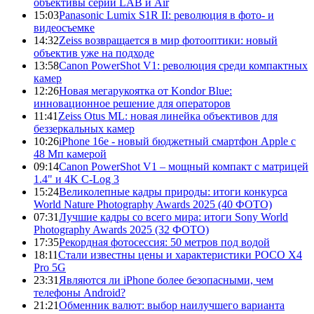
объективы серий LAB и Air
15:03
Panasonic Lumix S1R II: революция в фото- и
видеосъемке
14:32
Zeiss возвращается в мир фотооптики: новый
объектив уже на подходе
13:58
Canon PowerShot V1: революция среди компактных
камер
12:26
Новая мегарукоятка от Kondor Blue:
инновационное решение для операторов
11:41
Zeiss Otus ML: новая линейка объективов для
беззеркальных камер
10:26
iPhone 16e - новый бюджетный смартфон Apple с
48 Мп камерой
09:14
Canon PowerShot V1 – мощный компакт с матрицей
1.4" и 4K C-Log 3
15:24
Великолепные кадры природы: итоги конкурса
World Nature Photography Awards 2025 (40 ФОТО)
07:31
Лучшие кадры со всего мира: итоги Sony World
Photography Awards 2025 (32 ФОТО)
17:35
Рекордная фотосессия: 50 метров под водой
18:11
Стали известны цены и характеристики POCO X4
Pro 5G
23:31
Являются ли iPhone более безопасными, чем
телефоны Android?
21:21
Обменник валют: выбор наилучшего варианта