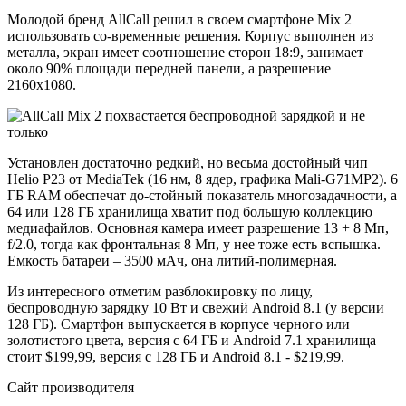
Молодой бренд AllCall решил в своем смартфоне Mix 2
использовать со-временные решения. Корпус выполнен из
металла, экран имеет соотношение сторон 18:9, занимает
около 90% площади передней панели, а разрешение
2160х1080.
Установлен достаточно редкий, но весьма достойный чип
Helio P23 от MediaTek (16 нм, 8 ядер, графика Mali-G71MP2). 6
ГБ RAM обеспечат до-стойный показатель многозадачности, а
64 или 128 ГБ хранилища хватит под большую коллекцию
медиафайлов. Основная камера имеет разрешение 13 + 8 Мп,
f/2.0, тогда как фронтальная 8 Мп, у нее тоже есть вспышка.
Емкость батареи – 3500 мАч, она литий-полимерная.
Из интересного отметим разблокировку по лицу,
беспроводную зарядку 10 Вт и свежий Android 8.1 (у версии
128 ГБ). Смартфон выпускается в корпусе черного или
золотистого цвета, версия с 64 ГБ и Android 7.1 хранилища
стоит $199,99, версия с 128 ГБ и Android 8.1 - $219,99.
Сайт производителя