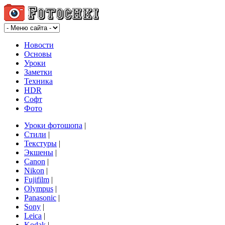
Новости
Основы
Уроки
Заметки
Техника
HDR
Софт
Фото
Уроки фотошопа
|
Стили
|
Текстуры
|
Экшены
|
Canon
|
Nikon
|
Fujifilm
|
Olympus
|
Panasonic
|
Sony
|
Leica
|
Kodak
|