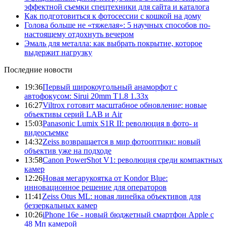
эффектной съемки спецтехники для сайта и каталога
Как подготовиться к фотосессии с кошкой на дому
Голова больше не «тяжелая»: 5 научных способов по-
настоящему отдохнуть вечером
Эмаль для металла: как выбрать покрытие, которое
выдержит нагрузку
Последние новости
19:36
Первый широкоугольный анаморфот с
автофокусом: Sirui 20mm T1.8 1.33x
16:27
Viltrox готовит масштабное обновление: новые
объективы серий LAB и Air
15:03
Panasonic Lumix S1R II: революция в фото- и
видеосъемке
14:32
Zeiss возвращается в мир фотооптики: новый
объектив уже на подходе
13:58
Canon PowerShot V1: революция среди компактных
камер
12:26
Новая мегарукоятка от Kondor Blue:
инновационное решение для операторов
11:41
Zeiss Otus ML: новая линейка объективов для
беззеркальных камер
10:26
iPhone 16e - новый бюджетный смартфон Apple с
48 Мп камерой