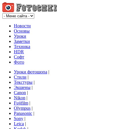
Новости
Основы
Уроки
Заметки
Техника
HDR
Софт
Фото
Уроки фотошопа
|
Стили
|
Текстуры
|
Экшены
|
Canon
|
Nikon
|
Fujifilm
|
Olympus
|
Panasonic
|
Sony
|
Leica
|
Kodak
|