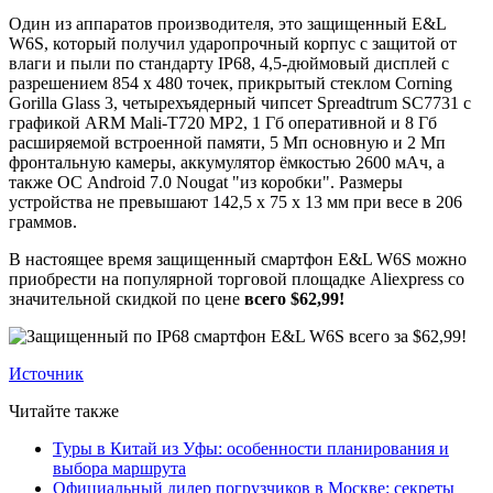
Один из аппаратов производителя, это защищенный E&L
W6S, который получил ударопрочный корпус с защитой от
влаги и пыли по стандарту IP68, 4,5-дюймовый дисплей с
разрешением 854 x 480 точек, прикрытый стеклом Corning
Gorilla Glass 3, четырехъядерный чипсет Spreadtrum SC7731 с
графикой ARM Mali-T720 MP2, 1 Гб оперативной и 8 Гб
расширяемой встроенной памяти, 5 Мп основную и 2 Мп
фронтальную камеры, аккумулятор ёмкостью 2600 мАч, а
также ОС Android 7.0 Nougat "из коробки". Размеры
устройства не превышают 142,5 х 75 х 13 мм при весе в 206
граммов.
В настоящее время защищенный смартфон E&L W6S можно
приобрести на популярной торговой площадке Aliexpress со
значительной скидкой по цене
всего $62,99!
Источник
Читайте также
Туры в Китай из Уфы: особенности планирования и
выбора маршрута
Официальный дилер погрузчиков в Москве: секреты