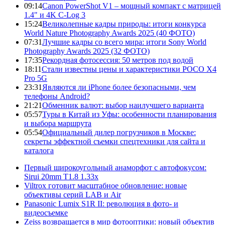
09:14
Canon PowerShot V1 – мощный компакт с матрицей
1.4" и 4K C-Log 3
15:24
Великолепные кадры природы: итоги конкурса
World Nature Photography Awards 2025 (40 ФОТО)
07:31
Лучшие кадры со всего мира: итоги Sony World
Photography Awards 2025 (32 ФОТО)
17:35
Рекордная фотосессия: 50 метров под водой
18:11
Стали известны цены и характеристики POCO X4
Pro 5G
23:31
Являются ли iPhone более безопасными, чем
телефоны Android?
21:21
Обменник валют: выбор наилучшего варианта
05:57
Туры в Китай из Уфы: особенности планирования
и выбора маршрута
05:54
Официальный дилер погрузчиков в Москве:
секреты эффектной съемки спецтехники для сайта и
каталога
Первый широкоугольный анаморфот с автофокусом:
Sirui 20mm T1.8 1.33x
Viltrox готовит масштабное обновление: новые
объективы серий LAB и Air
Panasonic Lumix S1R II: революция в фото- и
видеосъемке
Zeiss возвращается в мир фотооптики: новый объектив