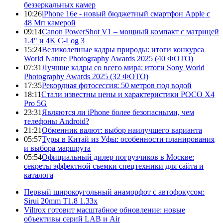
беззеркальных камер
10:26
iPhone 16e - новый бюджетный смартфон Apple с
48 Мп камерой
09:14
Canon PowerShot V1 – мощный компакт с матрицей
1.4" и 4K C-Log 3
15:24
Великолепные кадры природы: итоги конкурса
World Nature Photography Awards 2025 (40 ФОТО)
07:31
Лучшие кадры со всего мира: итоги Sony World
Photography Awards 2025 (32 ФОТО)
17:35
Рекордная фотосессия: 50 метров под водой
18:11
Стали известны цены и характеристики POCO X4
Pro 5G
23:31
Являются ли iPhone более безопасными, чем
телефоны Android?
21:21
Обменник валют: выбор наилучшего варианта
05:57
Туры в Китай из Уфы: особенности планирования
и выбора маршрута
05:54
Официальный дилер погрузчиков в Москве:
секреты эффектной съемки спецтехники для сайта и
каталога
Первый широкоугольный анаморфот с автофокусом:
Sirui 20mm T1.8 1.33x
Viltrox готовит масштабное обновление: новые
объективы серий LAB и Air