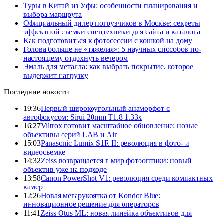
Туры в Китай из Уфы: особенности планирования и
выбора маршрута
Официальный дилер погрузчиков в Москве: секреты
эффектной съемки спецтехники для сайта и каталога
Как подготовиться к фотосессии с кошкой на дому
Голова больше не «тяжелая»: 5 научных способов по-
настоящему отдохнуть вечером
Эмаль для металла: как выбрать покрытие, которое
выдержит нагрузку
Последние новости
19:36
Первый широкоугольный анаморфот с
автофокусом: Sirui 20mm T1.8 1.33x
16:27
Viltrox готовит масштабное обновление: новые
объективы серий LAB и Air
15:03
Panasonic Lumix S1R II: революция в фото- и
видеосъемке
14:32
Zeiss возвращается в мир фотооптики: новый
объектив уже на подходе
13:58
Canon PowerShot V1: революция среди компактных
камер
12:26
Новая мегарукоятка от Kondor Blue:
инновационное решение для операторов
11:41
Zeiss Otus ML: новая линейка объективов для