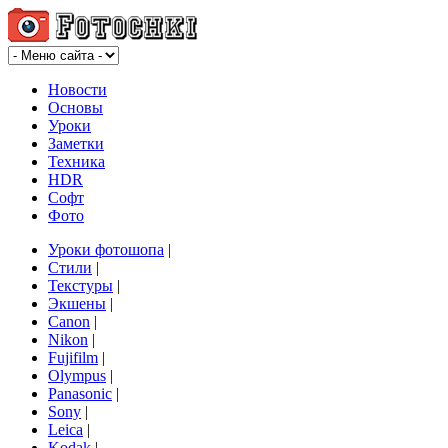
Новости
Основы
Уроки
Заметки
Техника
HDR
Софт
Фото
Уроки фотошопа
|
Стили
|
Текстуры
|
Экшены
|
Canon
|
Nikon
|
Fujifilm
|
Olympus
|
Panasonic
|
Sony
|
Leica
|
Kodak
|