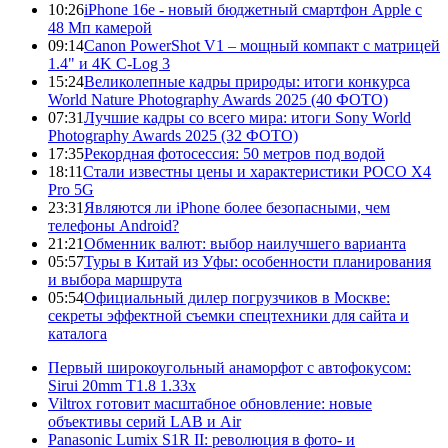
10:26
iPhone 16e - новый бюджетный смартфон Apple с
48 Мп камерой
09:14
Canon PowerShot V1 – мощный компакт с матрицей
1.4" и 4K C-Log 3
15:24
Великолепные кадры природы: итоги конкурса
World Nature Photography Awards 2025 (40 ФОТО)
07:31
Лучшие кадры со всего мира: итоги Sony World
Photography Awards 2025 (32 ФОТО)
17:35
Рекордная фотосессия: 50 метров под водой
18:11
Стали известны цены и характеристики POCO X4
Pro 5G
23:31
Являются ли iPhone более безопасными, чем
телефоны Android?
21:21
Обменник валют: выбор наилучшего варианта
05:57
Туры в Китай из Уфы: особенности планирования
и выбора маршрута
05:54
Официальный дилер погрузчиков в Москве:
секреты эффектной съемки спецтехники для сайта и
каталога
Первый широкоугольный анаморфот с автофокусом:
Sirui 20mm T1.8 1.33x
Viltrox готовит масштабное обновление: новые
объективы серий LAB и Air
Panasonic Lumix S1R II: революция в фото- и