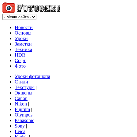
Новости
Основы
Уроки
Заметки
Техника
HDR
Софт
Фото
Уроки фотошопа
|
Стили
|
Текстуры
|
Экшены
|
Canon
|
Nikon
|
Fujifilm
|
Olympus
|
Panasonic
|
Sony
|
Leica
|
Kodak
|