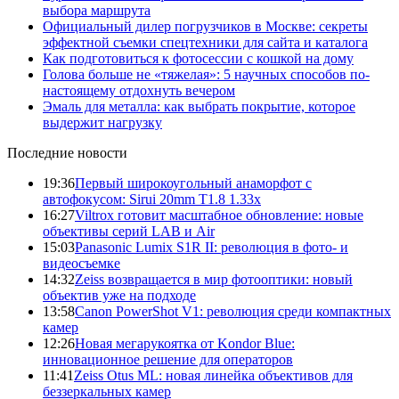
выбора маршрута
Официальный дилер погрузчиков в Москве: секреты
эффектной съемки спецтехники для сайта и каталога
Как подготовиться к фотосессии с кошкой на дому
Голова больше не «тяжелая»: 5 научных способов по-
настоящему отдохнуть вечером
Эмаль для металла: как выбрать покрытие, которое
выдержит нагрузку
Последние новости
19:36
Первый широкоугольный анаморфот с
автофокусом: Sirui 20mm T1.8 1.33x
16:27
Viltrox готовит масштабное обновление: новые
объективы серий LAB и Air
15:03
Panasonic Lumix S1R II: революция в фото- и
видеосъемке
14:32
Zeiss возвращается в мир фотооптики: новый
объектив уже на подходе
13:58
Canon PowerShot V1: революция среди компактных
камер
12:26
Новая мегарукоятка от Kondor Blue:
инновационное решение для операторов
11:41
Zeiss Otus ML: новая линейка объективов для
беззеркальных камер