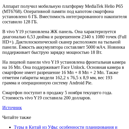
Аппарат получил мобильную платформу MediaTek Helio P65
(MT6768). Оперативной памяти под капотом смартфона
установлено 6 ГБ. Вместимость интегрированного накопителя
составило 128 ГБ.
В vivo Y19 установлена ЖК панель. Она характеризуется
диагональю 6,53 дюйма и разрешением 2340 х 1080 точек (Full
HD+). Дактилоскопический сканер расположен на тыльной
панели. Ёмкость аккумулятора составляет 5000 мАч. Новинка
поддерживает быструю зарядку мощностью 18 Вт.
На лицевой панели vivo Y19 установлена фронтальная камера
на 16 Мп. Она поддерживает Face Unlock. Основная камера в
смартфоне имеет разрешение 16 Мп + 8 Мп + 2 Мп. Также
отметим габариты модели 162,2 x 76,5 x 8,9 мм, вес 193
грамма и операционную систему Android Pie.
Смартфон поступит в продажу 5 ноября текущего года.
Стоимость vivo Y19 составила 200 долларов.
Источник
Читайте также
Туры в Китай из Уфы: особенности планирования и