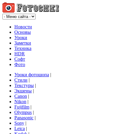
Новости
Основы
Уроки
Заметки
Техника
HDR
Софт
Фото
Уроки фотошопа
|
Стили
|
Текстуры
|
Экшены
|
Canon
|
Nikon
|
Fujifilm
|
Olympus
|
Panasonic
|
Sony
|
Leica
|
Kodak
|