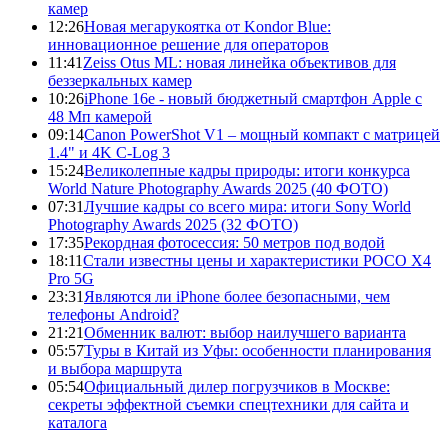
камер
12:26
Новая мегарукоятка от Kondor Blue:
инновационное решение для операторов
11:41
Zeiss Otus ML: новая линейка объективов для
беззеркальных камер
10:26
iPhone 16e - новый бюджетный смартфон Apple с
48 Мп камерой
09:14
Canon PowerShot V1 – мощный компакт с матрицей
1.4" и 4K C-Log 3
15:24
Великолепные кадры природы: итоги конкурса
World Nature Photography Awards 2025 (40 ФОТО)
07:31
Лучшие кадры со всего мира: итоги Sony World
Photography Awards 2025 (32 ФОТО)
17:35
Рекордная фотосессия: 50 метров под водой
18:11
Стали известны цены и характеристики POCO X4
Pro 5G
23:31
Являются ли iPhone более безопасными, чем
телефоны Android?
21:21
Обменник валют: выбор наилучшего варианта
05:57
Туры в Китай из Уфы: особенности планирования
и выбора маршрута
05:54
Официальный дилер погрузчиков в Москве:
секреты эффектной съемки спецтехники для сайта и
каталога