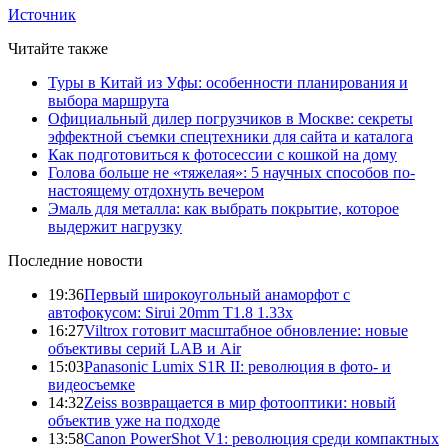
Источник
Читайте также
Туры в Китай из Уфы: особенности планирования и
выбора маршрута
Официальный дилер погрузчиков в Москве: секреты
эффектной съемки спецтехники для сайта и каталога
Как подготовиться к фотосессии с кошкой на дому
Голова больше не «тяжелая»: 5 научных способов по-
настоящему отдохнуть вечером
Эмаль для металла: как выбрать покрытие, которое
выдержит нагрузку
Последние новости
19:36
Первый широкоугольный анаморфот с
автофокусом: Sirui 20mm T1.8 1.33x
16:27
Viltrox готовит масштабное обновление: новые
объективы серий LAB и Air
15:03
Panasonic Lumix S1R II: революция в фото- и
видеосъемке
14:32
Zeiss возвращается в мир фотооптики: новый
объектив уже на подходе
13:58
Canon PowerShot V1: революция среди компактных