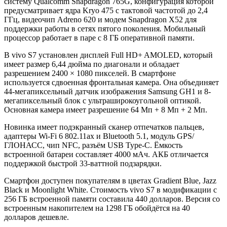
систему Qualcomm Snapdragon 765G, конфигурация которой
предусматривает ядра Kryo 475 с тактовой частотой до 2,4
ГГц, видеочип Adreno 620 и модем Snapdragon X52 для
поддержки работы в сетях пятого поколения. Мобильный
процессор работает в паре с 8 ГБ оперативной памяти.
В vivo S7 установлен дисплей Full HD+ AMOLED, который
имеет размер 6,44 дюйма по диагонали и обладает
разрешением 2400 × 1080 пикселей. В смартфоне
используется сдвоенная фронтальная камера. Она объединяет
44-мегапиксельный датчик изображения Samsung GH1 и 8-
мегапиксельный блок с ультраширокоугольной оптикой.
Основная камера имеет разрешение 64 Мп + 8 Мп + 2 Мп.
Новинка имеет подэкранный сканер отпечатков пальцев,
адаптеры Wi-Fi 6 802.11ax и Bluetooth 5.1, модуль GPS/
ГЛОНАСС, чип NFC, разъём USB Type-C. Ёмкость
встроенной батареи составляет 4000 мАч. АКБ отличается
поддержкой быстрой 33-ваттной подзарядки.
Смартфон доступен покупателям в цветах Gradient Blue, Jazz
Black и Moonlight White. Стоимость vivo S7 в модификации с
256 ГБ встроенной памяти составила 440 долларов. Версия со
встроенным накопителем на 1298 ГБ обойдётся на 40
долларов дешевле.