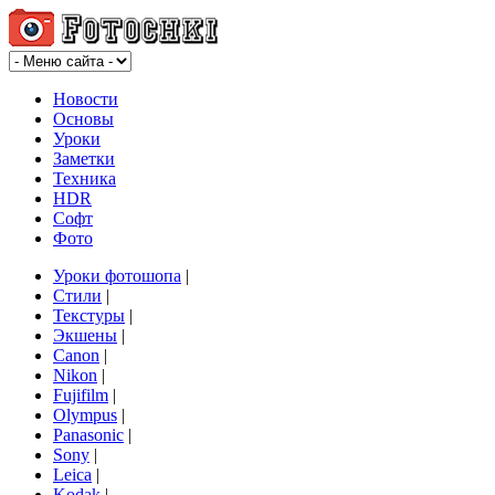
Новости
Основы
Уроки
Заметки
Техника
HDR
Софт
Фото
Уроки фотошопа
|
Стили
|
Текстуры
|
Экшены
|
Canon
|
Nikon
|
Fujifilm
|
Olympus
|
Panasonic
|
Sony
|
Leica
|
Kodak
|