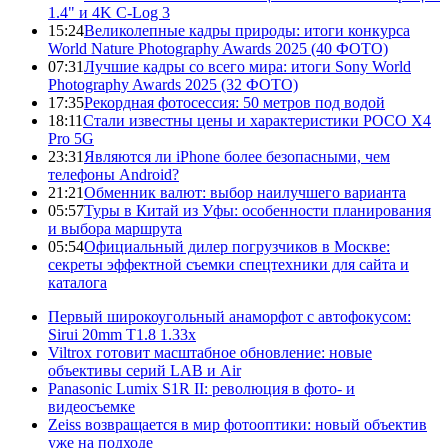
1.4" и 4K C-Log 3
15:24
Великолепные кадры природы: итоги конкурса
World Nature Photography Awards 2025 (40 ФОТО)
07:31
Лучшие кадры со всего мира: итоги Sony World
Photography Awards 2025 (32 ФОТО)
17:35
Рекордная фотосессия: 50 метров под водой
18:11
Стали известны цены и характеристики POCO X4
Pro 5G
23:31
Являются ли iPhone более безопасными, чем
телефоны Android?
21:21
Обменник валют: выбор наилучшего варианта
05:57
Туры в Китай из Уфы: особенности планирования
и выбора маршрута
05:54
Официальный дилер погрузчиков в Москве:
секреты эффектной съемки спецтехники для сайта и
каталога
Первый широкоугольный анаморфот с автофокусом:
Sirui 20mm T1.8 1.33x
Viltrox готовит масштабное обновление: новые
объективы серий LAB и Air
Panasonic Lumix S1R II: революция в фото- и
видеосъемке
Zeiss возвращается в мир фотооптики: новый объектив
уже на подходе