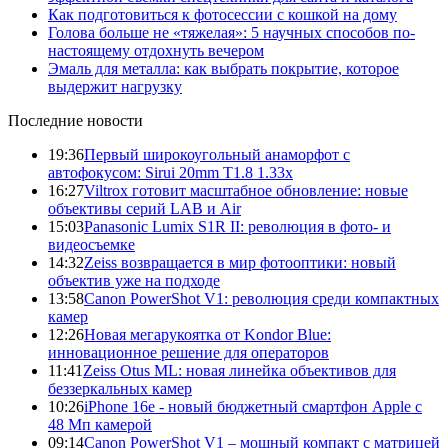
Как подготовиться к фотосессии с кошкой на дому
Голова больше не «тяжелая»: 5 научных способов по-
настоящему отдохнуть вечером
Эмаль для металла: как выбрать покрытие, которое
выдержит нагрузку
Последние новости
19:36
Первый широкоугольный анаморфот с
автофокусом: Sirui 20mm T1.8 1.33x
16:27
Viltrox готовит масштабное обновление: новые
объективы серий LAB и Air
15:03
Panasonic Lumix S1R II: революция в фото- и
видеосъемке
14:32
Zeiss возвращается в мир фотооптики: новый
объектив уже на подходе
13:58
Canon PowerShot V1: революция среди компактных
камер
12:26
Новая мегарукоятка от Kondor Blue:
инновационное решение для операторов
11:41
Zeiss Otus ML: новая линейка объективов для
беззеркальных камер
10:26
iPhone 16e - новый бюджетный смартфон Apple с
48 Мп камерой
09:14
Canon PowerShot V1 – мощный компакт с матрицей