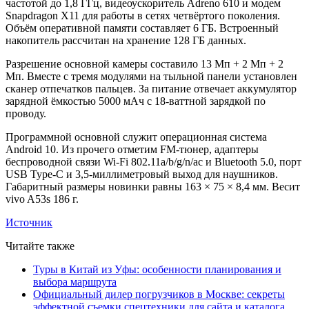
частотой до 1,8 ГГц, видеоускоритель Adreno 610 и модем
Snapdragon X11 для работы в сетях четвёртого поколения.
Объём оперативной памяти составляет 6 ГБ. Встроенный
накопитель рассчитан на хранение 128 ГБ данных.
Разрешение основной камеры составило 13 Мп + 2 Мп + 2
Мп. Вместе с тремя модулями на тыльной панели установлен
сканер отпечатков пальцев. За питание отвечает аккумулятор
зарядной ёмкостью 5000 мАч с 18-ваттной зарядкой по
проводу.
Программной основной служит операционная система
Android 10. Из прочего отметим FM-тюнер, адаптеры
беспроводной связи Wi-Fi 802.11a/b/g/n/ac и Bluetooth 5.0, порт
USB Type-C и 3,5-миллиметровый выход для наушников.
Габаритный размеры новинки равны 163 × 75 × 8,4 мм. Весит
vivo A53s 186 г.
Источник
Читайте также
Туры в Китай из Уфы: особенности планирования и
выбора маршрута
Официальный дилер погрузчиков в Москве: секреты
эффектной съемки спецтехники для сайта и каталога