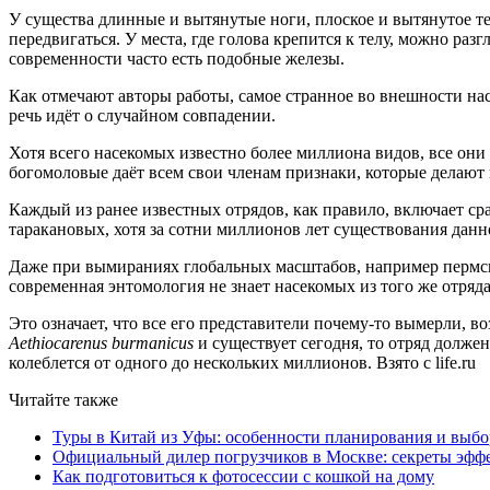
У существа длинные и вытянутые ноги, плоское и вытянутое те
передвигаться. У места, где голова крепится к телу, можно р
современности часто есть подобные железы.
Как отмечают авторы работы, самое странное во внешности нас
речь идёт о случайном совпадении.
Хотя всего насекомых известно более миллиона видов, все они
богомоловые даёт всем свои членам признаки, которые делают 
Каждый из ранее известных отрядов, как правило, включает с
таракановых, хотя за сотни миллионов лет существования дан
Даже при вымираниях глобальных масштабов, например пермског
современная энтомология не знает насекомых из того же отряд
Это означает, что все его представители почему-то вымерли, в
Aethiocarenus burmanicus
и существует сегодня, то отряд долже
колеблется от одного до нескольких миллионов. Взято с life.ru
Читайте также
Туры в Китай из Уфы: особенности планирования и выб
Официальный дилер погрузчиков в Москве: секреты эффе
Как подготовиться к фотосессии с кошкой на дому