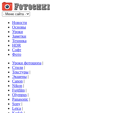
Новости
Основы
Уроки
Заметки
Техника
HDR
Софт
Фото
Уроки фотошопа
|
Стили
|
Текстуры
|
Экшены
|
Canon
|
Nikon
|
Fujifilm
|
Olympus
|
Panasonic
|
Sony
|
Leica
|
Kodak
|