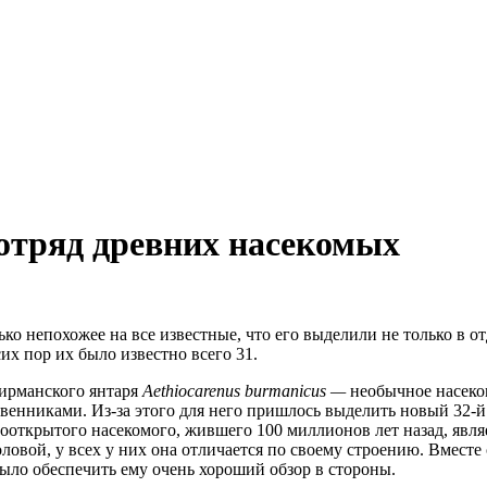
отряд древних насекомых
ько непохожее на все известные, что его выделили не только в о
их пор их было известно всего 31.
ирманского янтаря
Aethiocarenus burmanicus —
необычное насеком
венниками. Из-за этого для него пришлось выделить новый 32-й 
открытого насекомого, жившего 100 миллионов лет назад, явля
оловой, у всех у них она отличается по своему строению. Вмес
ыло обеспечить ему очень хороший обзор в стороны.