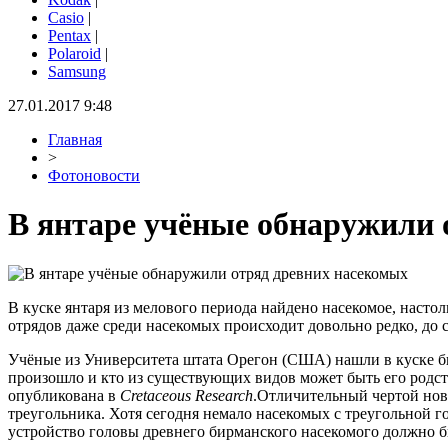
Casio
|
Pentax
|
Polaroid
|
Samsung
27.01.2017 9:48
Главная
>
Фотоновости
В янтаре учёные обнаружили 
В куске янтаря из мелового периода найдено насекомое, настол
отрядов даже среди насекомых происходит довольно редко, до с
Учёные из Университета штата Орегон (США) нашли в куске б
произошло и кто из существующих видов может быть его родст
опубликована в
Cretaceous Research
.Отличительный чертой ново
треугольника. Хотя сегодня немало насекомых с треугольной г
устройство головы древнего бирманского насекомого должно б