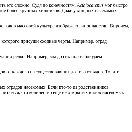
ить это сложно. Судя по конечностям,
Aethiocarenus
мог быстро
вающие более крупных хищников. Даже у хищных насекомых
же, как в массовой культуре изображают инопланетян. Впрочем,
м которого присущи сходные черты. Например, отряд
ычайно редко. Например, мы до сих пор наблюдаем
в от каждого из существовавших до того отрядов. То, что
лых отрядов насекомых. Если кто-то из родственников
Считается, что количество ещё не открытых видов насекомых