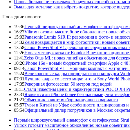
Голова больше не «тяжелая»: 5 научных способов по-нас
Эмаль для металла: как выбрать покрытие, которое выде
Последние новости
19:36
Первый широкоугольный анаморфот с автофокусом: S
16:27
Viltrox готовит масштабное обновление: новые объ
15:03
Panasonic Lumix S1R II: революция в фото- и видеос
14:32
Zeiss возвращается в мир фотооптики: новый объект
13:58
Canon PowerShot V1: революция среди компактных 
12:26
Новая мегарукоятка от Kondor Blue: инновационное
11:41
Zeiss Otus ML: новая линейка объективов для беззе
10:26
iPhone 16e - новый бюджетный смартфон Apple с 48
09:14
Canon PowerShot V1 – мощный компакт с матрицей 1
15:24
Великолепные кадры природы: итоги конкурса World
07:31
Лучшие кадры со всего мира: итоги Sony World Pho
17:35
Рекордная фотосессия: 50 метров под водой
18:11
Стали известны цены и характеристики POCO X4 P
23:31
Являются ли iPhone более безопасными, чем телефо
21:21
Обменник валют: выбор наилучшего варианта
05:57
Туры в Китай из Уфы: особенности планирования и
05:54
Официальный дилер погрузчиков в Москве: секреты 
Первый широкоугольный анаморфот с автофокусом: Sirui
Viltrox готовит масштабное обновление: новые объектив