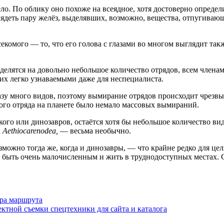
ло. По облику оно похоже на всеядное, хотя достоверно определ
азглядеть пару желёз, выделявших, возможно, вещества, отпуги
екомого — то, что его голова с глазами во многом выглядит так
 делятся на довольно небольшое количество отрядов, всем члена
их легко узнаваемыми даже для неспециалиста.
разу много видов, поэтому вымирание отрядов происходит чрезв
ного отряда на планете было немало массовых вымираний.
о или динозавров, остаётся хотя бы небольшое количество видо
а
Aethiocarenodea,
— весьма необычно.
озможно тогда же, когда и динозавры, — что крайне редко для це
н быть очень малочисленным и жить в труднодоступных местах. 
ора маршрута
ктной съемки спецтехники для сайта и каталога