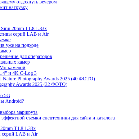
тоящему отдохнуть вечером
ржит нагрузку
irui 20mm T1.8 1.33x
ективы серий LAB и Air
ъемке
ив уже на подходе
камер
 решение для операторов
ркальных камер
 Мп камерой
.4" и 4K C-Log 3
 Nature Photography Awards 2025 (40 ФОТО)
tography Awards 2025 (32 ФОТО)
ro 5G
ны Android?
 выбора маршрута
эффектной съемки спецтехники для сайта и каталога
 20mm T1.8 1.33x
ы серий LAB и Air